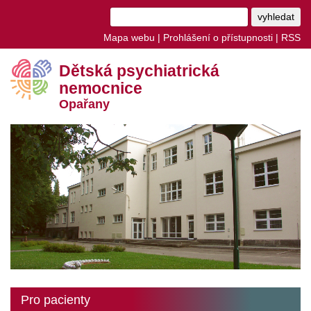
Mapa webu
|
Prohlášení o přístupnosti
|
RSS
Dětská psychiatrická
nemocnice
Opařany
Pro pacienty