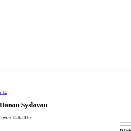
u 14
s Danou Syslovou
slovou 14.9.2016
Dětsk