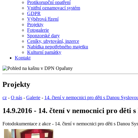
Protikorupční opatření
Vnitřní oznamovací systém
GDPR
Výběrová řízení
Projekty
Fotogalerie
Sponzorské dary
Ceníky, ubytování, inzerce
Nabídka nepotřebného majetku
Kulturní památky
Kontakt
Projekty
cz
-
O nás
-
Galerie
-
14. čtení v nemocnici pro děti s Danou Syslovo
14.9.2016 - 14. čtení v nemocnici pro děti 
Fotodokumentace z akce - 14. čtení v nemocnici pro děti s Danou Sy