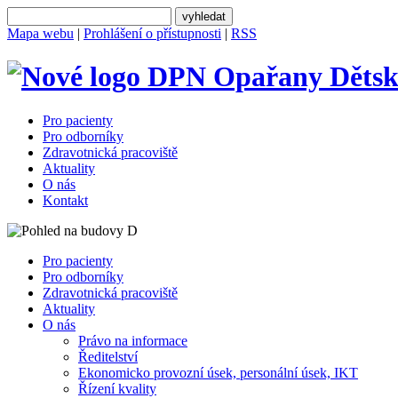
Mapa webu
|
Prohlášení o přístupnosti
|
RSS
Dětsk
Pro pacienty
Pro odborníky
Zdravotnická pracoviště
Aktuality
O nás
Kontakt
Pro pacienty
Pro odborníky
Zdravotnická pracoviště
Aktuality
O nás
Právo na informace
Ředitelství
Ekonomicko provozní úsek, personální úsek, IKT
Řízení kvality