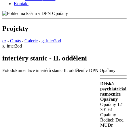
Kontakt
Projekty
cz
-
O nás
-
Galerie
-
g_inter2od
g_inter2od
interiéry stanic - II. oddělení
Fotodokumentace interiérů stanic II. oddělení v DPN Opařany
Dětská
psychiatrická
nemocnice
Opařany
Opařany 121
391 61
Opařany
Ředitel: Doc.
MUDr.