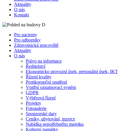
Aktuality
O nás
Kontakt
Pro pacienty
Pro odborníky
Zdravotnická pracoviště
Aktuality
O nás
Právo na informace
Ředitelství
Ekonomicko provozní úsek, personální úsek, IKT
Řízení kvality
Protikorupční opatření
Vnitřní oznamovací systém
GDPR
Výběrová řízení
Projekty
Fotogalerie
Sponzorské dary
Ceníky, ubytování, inzerce
Nabídka nepotřebného majetku
Kulturní památky