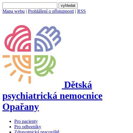
Mapa webu
|
Prohlášení o přístupnosti
|
RSS
Dětská
psychiatrická nemocnice
Opařany
Pro pacienty
Pro odborníky
Zdravotnická pracoviště