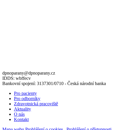
dpnoparany@dpnoparany.cz
IDDS: wbffecv
Bankovní spojení: 3137301/0710 - Česká národní banka
Pro pacienty
Pro odborníky
Zdravotnická pracoviště
Aktuality
O nás
Kontakt
Mapa webu
Prohlášení o cookies
,
Prohlášení o přístupnosti