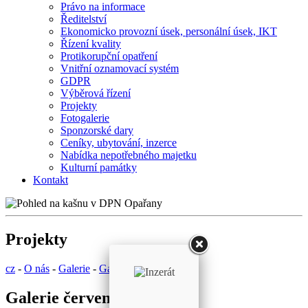
Právo na informace
Ředitelství
Ekonomicko provozní úsek, personální úsek, IKT
Řízení kvality
Protikorupční opatření
Vnitřní oznamovací systém
GDPR
Výběrová řízení
Projekty
Fotogalerie
Sponzorské dary
Ceníky, ubytování, inzerce
Nabídka nepotřebného majetku
Kulturní památky
Kontakt
Projekty
cz
-
O nás
-
Galerie
-
Galerie červenec 2022
Galerie červenec 2022