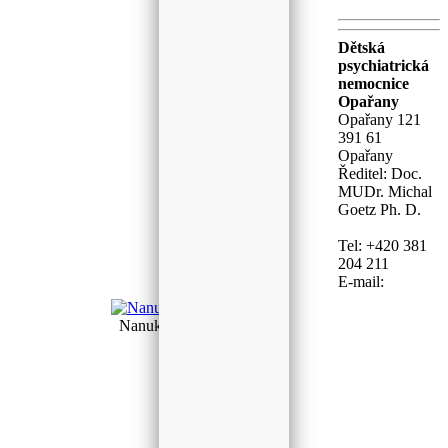
Dětská
psychiatrická
nemocnice
Opařany
Opařany 121
391 61
Opařany
Ředitel: Doc.
MUDr. Michal
Goetz Ph. D.
Tel: +420 381
204 211
E-mail:
Nanukové středy