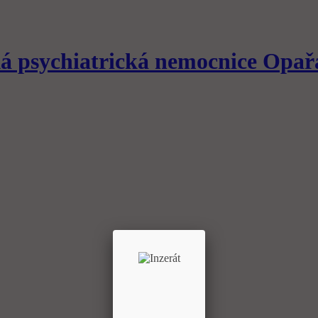
á psychiatrická nemocnice
Opař