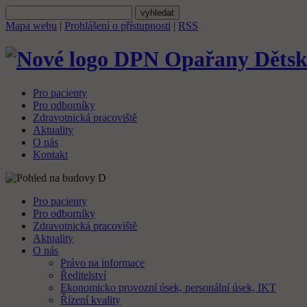
Mapa webu
|
Prohlášení o přístupnosti
|
RSS
Dětsk
Pro pacienty
Pro odborníky
Zdravotnická pracoviště
Aktuality
O nás
Kontakt
Pro pacienty
Pro odborníky
Zdravotnická pracoviště
Aktuality
O nás
Právo na informace
Ředitelství
Ekonomicko provozní úsek, personální úsek, IKT
Řízení kvality