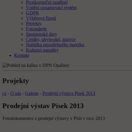
Protikorupční opatření
Vnitřní oznamovací systém
GDPR
Výběrová řízení
Projekty
Fotogalerie
Sponzorské dary
Ceníky, ubytování, inzerce
Nabídka nepotřebného majetku
Kulturní památky
Kontakt
Projekty
cz
-
O nás
-
Galerie
-
Prodejní výstava Písek 2013
Prodejní výstav Písek 2013
Fotodokumentce z prodejní výstavy v Písli v roce 2013