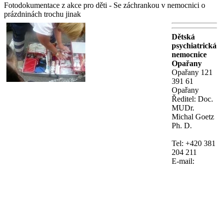
Fotodokumentace z akce pro děti - Se záchrankou v nemocnici o
prázdninách trochu jinak
Dětská
psychiatrická
nemocnice
Opařany
Opařany 121
391 61
Opařany
Ředitel: Doc.
MUDr.
Michal Goetz
Ph. D.
Tel: +420 381
204 211
E-mail: