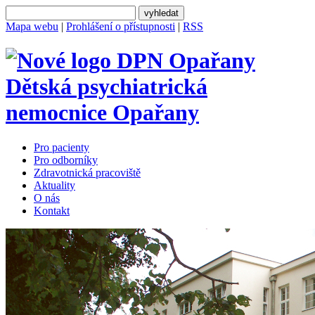
Mapa webu
|
Prohlášení o přístupnosti
|
RSS
Dětská psychiatrická
nemocnice
Opařany
Pro pacienty
Pro odborníky
Zdravotnická pracoviště
Aktuality
O nás
Kontakt