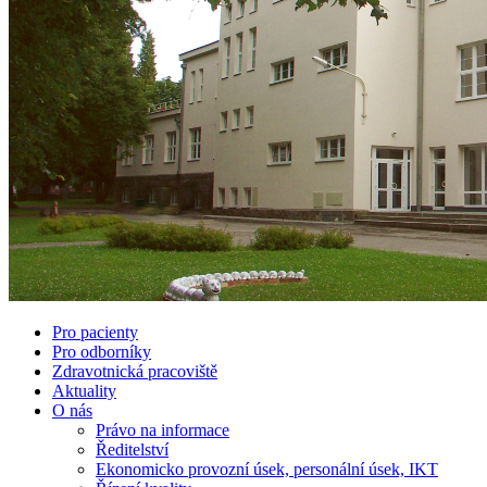
Pro pacienty
Pro odborníky
Zdravotnická pracoviště
Aktuality
O nás
Právo na informace
Ředitelství
Ekonomicko provozní úsek, personální úsek, IKT