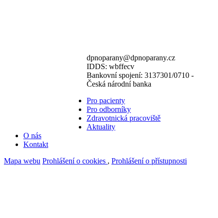
dpnoparany@dpnoparany.cz
IDDS: wbffecv
Bankovní spojení: 3137301/0710 -
Česká národní banka
Pro pacienty
Pro odborníky
Zdravotnická pracoviště
Aktuality
O nás
Kontakt
Mapa webu
Prohlášení o cookies
,
Prohlášení o přístupnosti