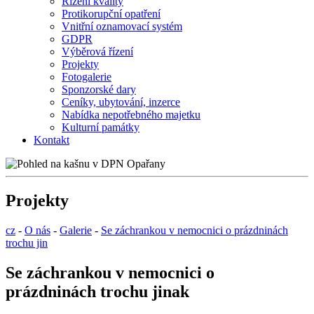
Řízení kvality
Protikorupční opatření
Vnitřní oznamovací systém
GDPR
Výběrová řízení
Projekty
Fotogalerie
Sponzorské dary
Ceníky, ubytování, inzerce
Nabídka nepotřebného majetku
Kulturní památky
Kontakt
Projekty
cz
-
O nás
-
Galerie
-
Se záchrankou v nemocnici o prázdninách
trochu jin
Se záchrankou v nemocnici o
prázdninách trochu jinak