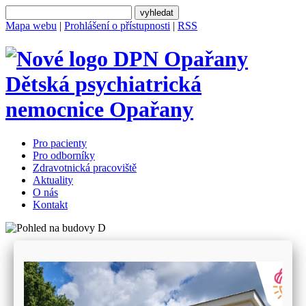
Mapa webu
|
Prohlášení o přístupnosti
|
RSS
Dětská psychiatrická
nemocnice
Opařany
Pro pacienty
Pro odborníky
Zdravotnická pracoviště
Aktuality
O nás
Kontakt
Pro pacienty
Pro odborníky
Zdravotnická pracoviště
Aktuality
O nás