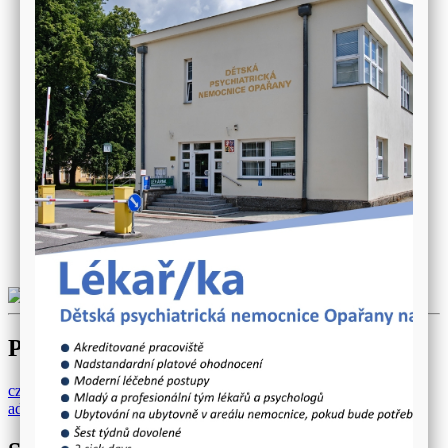
Právo na informace
Ředitelství
Ekonomicko provozní úsek, personální úsek, IKT
Řízení kvality
Protikorupční opatření
Vnitřní oznamovací systém
GDPR
Výběrová řízení
Projekty
Fotogalerie
Sponzorské dary
Ceníky, ubytování, inzerce
Nabídka nepotřebného majetku
Kulturní památky
Kontakt
Projekty
cz
-
O nás
-
Galerie
-
Seminář Schizofrenie v dětském a
adolescentním věk