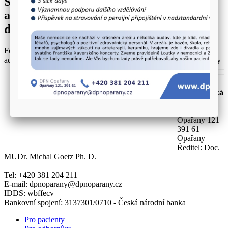
Seminář Schizofrenie v dětském a
adolescentním věku a Emoční vývoj v
dětsví 2012
Fotodokumentace ze semináře Schizofrenie v dětském a
adolescentním věku a Emoční vývoj v dětsví 2012 v DPN Opařany
Dětská
psychiatrická
nemocnice
Opařany
Opařany 121
391 61
Opařany
Ředitel: Doc.
MUDr. Michal Goetz Ph. D.
Tel: +420 381 204 211
E-mail: dpnoparany@dpnoparany.cz
IDDS: wbffecv
Bankovní spojení: 3137301/0710 - Česká národní banka
Pro pacienty