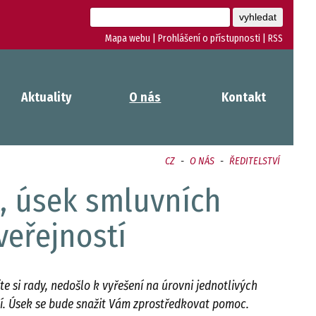
Mapa webu
|
Prohlášení o přístupnosti
|
RSS
Aktuality
O nás
Kontakt
CZ
-
O NÁS
-
ŘEDITELSTVÍ
át, úsek smluvních
veřejností
te si rady, nedošlo k vyřešení na úrovni jednotlivých
tí. Úsek se bude snažit Vám zprostředkovat pomoc.