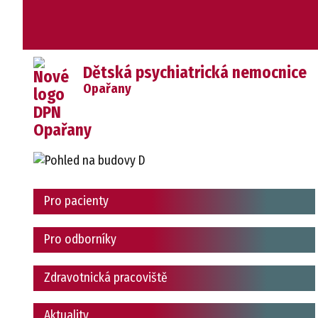
Dětská psychiatrická nemocnice
Opařany
Pro pacienty
Pro odborníky
Zdravotnická pracoviště
Aktuality