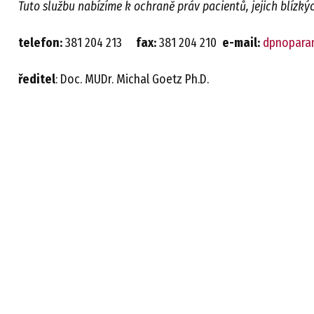
Tuto službu nabízíme k ochraně práv pacientů, jejich blízký
telefon:
381 204 213
fax:
381 204 210
e-mail:
dpnopara
ředitel
: Doc. MUDr. Michal Goetz Ph.D.