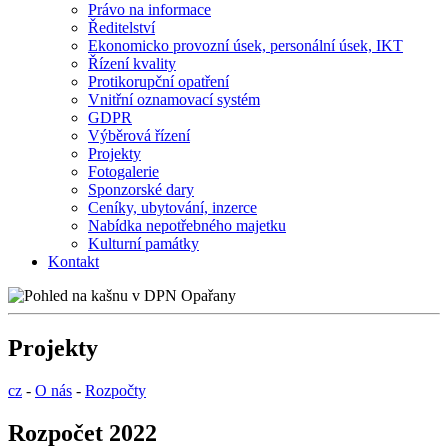
Právo na informace
Ředitelství
Ekonomicko provozní úsek, personální úsek, IKT
Řízení kvality
Protikorupční opatření
Vnitřní oznamovací systém
GDPR
Výběrová řízení
Projekty
Fotogalerie
Sponzorské dary
Ceníky, ubytování, inzerce
Nabídka nepotřebného majetku
Kulturní památky
Kontakt
Projekty
cz
-
O nás
-
Rozpočty
Rozpočet 2022