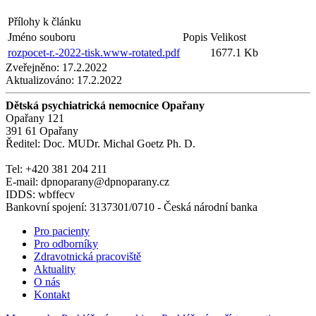
Přílohy k článku
Jméno souboru
Popis
Velikost
rozpocet-r.-2022-tisk.www-rotated.pdf
1677.1 Kb
Zveřejněno:
17.2.2022
Aktualizováno:
17.2.2022
Dětská psychiatrická nemocnice Opařany
Opařany 121
391 61 Opařany
Ředitel: Doc. MUDr. Michal Goetz Ph. D.
Tel: +420 381 204 211
E-mail: dpnoparany@dpnoparany.cz
IDDS: wbffecv
Bankovní spojení: 3137301/0710 - Česká národní banka
Pro pacienty
Pro odborníky
Zdravotnická pracoviště
Aktuality
O nás
Kontakt