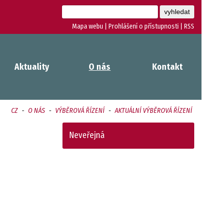
Mapa webu
|
Prohlášení o přístupnosti
|
RSS
Aktuality
O nás
Kontakt
CZ
-
O NÁS
-
VÝBĚROVÁ ŘÍZENÍ
-
AKTUÁLNÍ VÝBĚROVÁ ŘÍZENÍ
Neveřejná