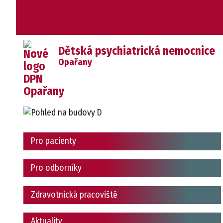
Dětská psychiatrická nemocnice
Opařany
Pro pacienty
Pro odborníky
Zdravotnická pracoviště
Aktuality