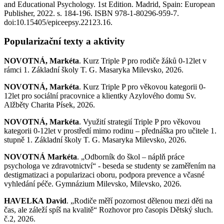
and Educational Psychology. 1st Edition. Madrid, Spain: European
Publisher, 2022. s. 184-196. ISBN 978-1-80296-959-7.
doi:10.15405/epiceepsy.22123.16.
Popularizační texty a aktivity
NOVOTNÁ, Markéta
. Kurz Triple P pro rodiče žáků 0-12let v
rámci 1. Základní školy T. G. Masaryka Milevsko, 2026.
NOVOTNÁ, Markéta
. Kurz Triple P pro věkovou kategorii 0-
12let pro sociální pracovnice a klientky Azylového domu Sv.
Alžběty Charita Písek, 2026.
NOVOTNÁ, Markéta
. Využití strategií Triple P pro věkovou
kategorii 0-12let v prostředí mimo rodinu – přednáška pro učitele 1.
stupně 1. Základní školy T. G. Masaryka Milevsko, 2026.
NOVOTNÁ Markéta
. „Odborník do škol – náplň práce
psychologa ve zdravotnictví“ - beseda se studenty se zaměřením na
destigmatizaci a popularizaci oboru, podpora prevence a včasné
vyhledání péče. Gymnázium Milevsko, Milevsko, 2026.
HAVELKA David
. „Rodiče měří pozornost dělenou mezi děti na
čas, ale záleží spíš na kvalitě“ Rozhovor pro časopis Dětský sluch.
č.2, 2026.