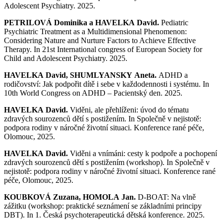
Adolescent Psychiatry. 2025.
PETRILOVÁ Dominika a HAVELKA David.
Pediatric
Psychiatric Treatment as a Multidimensional Phenomenon:
Considering Nature and Nurture Factors to Achieve Effective
Therapy. In 21st International congress of European Society for
Child and Adolescent Psychiatry. 2025.
HAVELKA David, SHUMLYANSKY Aneta.
ADHD a
rodičovství: Jak podpořit dítě i sebe v každodennosti i systému. In
10th World Congress on ADHD – Pacientský den. 2025.
HAVELKA David.
Viděni, ale přehlíženi: úvod do tématu
zdravých sourozenců dětí s postižením. In Společně v nejistotě:
podpora rodiny v náročné životní situaci. Konference rané péče,
Olomouc, 2025.
HAVELKA David.
Viděni a vnímáni: cesty k podpoře a pochopení
zdravých sourozenců dětí s postižením (workshop). In Společně v
nejistotě: podpora rodiny v náročné životní situaci. Konference rané
péče, Olomouc, 2025.
KOUBKOVÁ Zuzana, HOMOLA Jan.
D-BOAT: Na vlně
zážitku (workshop: praktické seznámení se základními principy
DBT). In 1. Česká psychoterapeutická dětská konference. 2025.