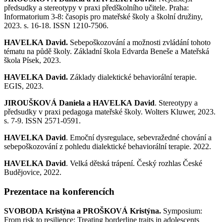
předsudky a stereotypy v praxi předškolního učitele. Praha:
Informatorium 3-8: časopis pro mateřské školy a školní družiny,
2023. s. 16-18. ISSN 1210-7506.
HAVELKA David.
Sebepoškozování a možnosti zvládání tohoto
tématu na půdě školy. Základní škola Edvarda Beneše a Mateřská
škola Písek, 2023.
HAVELKA David.
Základy dialektické behaviorální terapie.
EGIS, 2023.
JIROUŠKOVÁ Daniela a HAVELKA David
. Stereotypy a
předsudky v praxi pedagoga mateřské školy. Wolters Kluwer, 2023.
s. 7-9. ISSN 2571-0591.
HAVELKA David
. Emoční dysregulace, sebevražedné chování a
sebepoškozování z pohledu dialektické behaviorální terapie. 2022.
HAVELKA David
. Velká dětská trápení. Český rozhlas České
Budějovice, 2022.
Prezentace na konferencích
SVOBODA Kristýna a PROŠKOVÁ Kristýna.
Symposium:
From risk to resilience: Treating borderline traits in adolescents