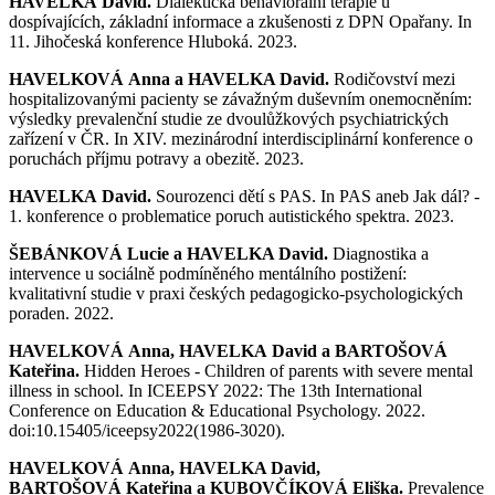
HAVELKA David.
Dialektická behaviorální terapie u
dospívajících, základní informace a zkušenosti z DPN Opařany. In
11. Jihočeská konference Hluboká. 2023.
HAVELKOVÁ Anna a HAVELKA David.
Rodičovství mezi
hospitalizovanými pacienty se závažným duševním onemocněním:
výsledky prevalenční studie ze dvoulůžkových psychiatrických
zařízení v ČR. In XIV. mezinárodní interdisciplinární konference o
poruchách příjmu potravy a obezitě. 2023.
HAVELKA David.
Sourozenci dětí s PAS. In PAS aneb Jak dál? -
1. konference o problematice poruch autistického spektra. 2023.
ŠEBÁNKOVÁ Lucie a HAVELKA David.
Diagnostika a
intervence u sociálně podmíněného mentálního postižení:
kvalitativní studie v praxi českých pedagogicko-psychologických
poraden. 2022.
HAVELKOVÁ Anna, HAVELKA David a BARTOŠOVÁ
Kateřina.
Hidden Heroes - Children of parents with severe mental
illness in school. In ICEEPSY 2022: The 13th International
Conference on Education & Educational Psychology. 2022.
doi:10.15405/iceepsy2022(1986-3020).
HAVELKOVÁ Anna, HAVELKA David,
BARTOŠOVÁ Kateřina a KUBOVČÍKOVÁ Eliška.
Prevalence