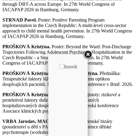
through DBT-A across Europe. In 27th World Congress of
IACAPAP 2026 in Hamburg, Germany.
STRNAD Pavel.
Poster: Positive Parenting Program
implementation in the Czech Republic: A multi-level cross-sector
approach to child mental health prevention. In 27th World Congress
of IACAPAP 2026 in Hamburg, Germany.
PROŠKOVÁ Kristýna.
Poster: Beyond the Ward: Post-Discharge
Trajectories Following Adolescent Psychiatric Hospitalization in the
Czech Republic - a Study Protocol Presentation. In 27th World
Congress of IACAPAP 2026 in Hamburg, Germany.
PROŠKOVÁ Kristýna a SVOBODA Kristýna.
Přednáška:
Terapeutické faktory lůžkového DBT programu optikou
dospívajících pacientů. In 14. Česká KBT konference v Brně. 2026.
PROŠKOVÁ Kristýna
. Na tenkém ledě nejistoty: rizikové a
protektivní faktory duševního zdraví u současných
hospitalizovaných dospívajících. In 14. jihočeská konference
Asociace klinických psychologů ČR. 2026.
VRBA Jaroslav, MACHOVÁ Sára.
Poradenské bizáry
(poradenství u dětí s PAS). In 1. česká konference dětské
psychoterapie (workshop). 2025.