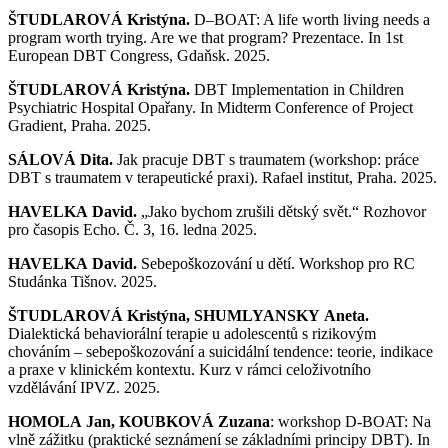
ŠTUDLAROVÁ Kristýna.
D–BOAT: A life worth living needs a
program worth trying. Are we that program? Prezentace. In 1st
European DBT Congress, Gdaňsk. 2025.
ŠTUDLAROVÁ Kristýna.
DBT Implementation in Children
Psychiatric Hospital Opařany. In Midterm Conference of Project
Gradient, Praha. 2025.
SÁLOVÁ Dita.
Jak pracuje DBT s traumatem (workshop: práce
DBT s traumatem v terapeutické praxi). Rafael institut, Praha. 2025.
HAVELKA David.
„Jako bychom zrušili dětský svět.“ Rozhovor
pro časopis Echo. Č. 3, 16. ledna 2025.
HAVELKA David.
Sebepoškozování u dětí. Workshop pro RC
Studánka Tišnov. 2025.
ŠTUDLAROVÁ Kristýna, SHUMLYANSKY Aneta.
Dialektická behaviorální terapie u adolescentů s rizikovým
chováním – sebepoškozování a suicidální tendence: teorie, indikace
a praxe v klinickém kontextu. Kurz v rámci celoživotního
vzdělávání IPVZ. 2025.
HOMOLA Jan, KOUBKOVÁ Zuzana
: workshop D-BOAT: Na
vlně zážitku (praktické seznámení se základními principy DBT). In