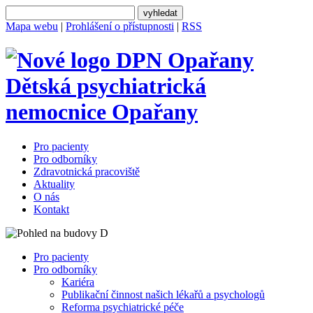
Mapa webu
|
Prohlášení o přístupnosti
|
RSS
Dětská psychiatrická
nemocnice
Opařany
Pro pacienty
Pro odborníky
Zdravotnická pracoviště
Aktuality
O nás
Kontakt
Pro pacienty
Pro odborníky
Kariéra
Publikační činnost našich lékařů a psychologů
Reforma psychiatrické péče