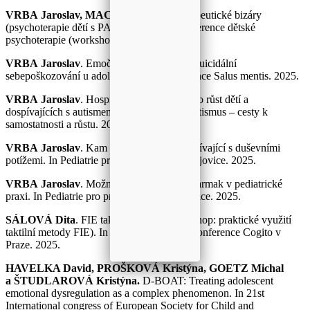
VRBA Jaroslav, MACHOVÁ Sára.
Terapeutické bizáry
(psychoterapie dětí s PAS). In 1. česká konference dětské
psychoterapie (workshop). 2025.
VRBA Jaroslav
. Emoční dysregulace a nesuicidální
sebepoškozování u adolescentů. In Konference Salus mentis. 2025.
VRBA Jaroslav
. Hospitalizace – prostor pro růst dětí a
dospívajících s autismem. In Konference Autismus – cesty k
samostatnosti a růstu. 2025.
VRBA Jaroslav
. Kam směřovat děti a dospívající s duševními
potížemi. In Pediatrie pro praxi, České Budějovice. 2025.
VRBA Jaroslav
. Možnosti využití psychofarmak v pediatrické
praxi. In Pediatrie pro praxi, České Budějovice. 2025.
SÁLOVÁ Dita
. FIE taktilní v praxi (workshop: praktické využití
taktilní metody FIE). In XIV. mezinárodní konference Cogito v
Praze. 2025.
HAVELKA David, PROŠKOVÁ Kristýna, GOETZ Michal
a ŠTUDLAROVÁ Kristýna.
D-BOAT: Treating adolescent
emotional dysregulation as a complex phenomenon. In 21st
International congress of European Society for Child and