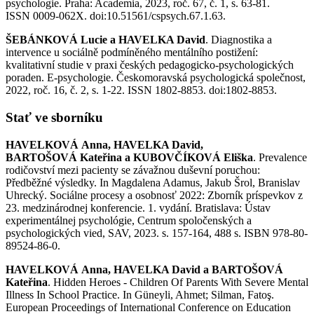
psychologie. Praha: Academia, 2023, roč. 67, č. 1, s. 63-81.
ISSN 0009-062X. doi:10.51561/cspsych.67.1.63.
ŠEBÁNKOVÁ Lucie a HAVELKA David
. Diagnostika a
intervence u sociálně podmíněného mentálního postižení:
kvalitativní studie v praxi českých pedagogicko-psychologických
poraden. E-psychologie. Českomoravská psychologická společnost,
2022, roč. 16, č. 2, s. 1-22. ISSN 1802-8853. doi:1802-8853.
Stať ve sborníku
HAVELKOVÁ Anna, HAVELKA David,
BARTOŠOVÁ Kateřina a KUBOVČÍKOVÁ Eliška
. Prevalence
rodičovství mezi pacienty se závažnou duševní poruchou:
Předběžné výsledky. In Magdalena Adamus, Jakub Šrol, Branislav
Uhrecký. Sociálne procesy a osobnosť 2022: Zborník príspevkov z
23. medzinárodnej konferencie. 1. vydání. Bratislava: Ústav
experimentálnej psychológie, Centrum spoločenských a
psychologických vied, SAV, 2023. s. 157-164, 488 s. ISBN 978-80-
89524-86-0.
HAVELKOVÁ Anna, HAVELKA David a BARTOŠOVÁ
Kateřina
. Hidden Heroes - Children Of Parents With Severe Mental
Illness In School Practice. In Güneyli, Ahmet; Silman, Fatoş.
European Proceedings of International Conference on Education