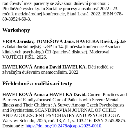
rodičovství mezi pacienty se závažnou duševní poruchou :
Předběžné výsledky. In Sociálne procesy a osobnosť 2022 : 23.
ročník medzinárodnej konferencie, Stará Lesná. 2022. ISBN 978-
80-89524-69-3.
Workshopy
VRBA Jaroslav, TOMEŠOVÁ Jana, HAVELKA David, aj.
Jak
zvládat dnešní nejistý svět? In 14. jihočeská konference Asociace
klinických psychologů ČR (panelová diskuze). Moderoval
VOJTĚCH PIŠL. 2026.
HAVELKOVÁ Anna a David HAVELKA.
Děti rodičů se
závažným duševním onemocněním. 2022.
Přehledové a vzdělávací texty
HAVELKOVÁ Anna a HAVELKA David.
Current Practices and
Barriers of Family-focused Care of Patients with Severe Mental
Illness and Their Children : A Survey Among Czech Psychologists
and Psychiatrists. SCANDINAVIAN JOURNAL OF CHILD
AND ADOLESCENT PSYCHIATRY AND PSYCHOLOGY.
Warsaw: Sciendo, 2025, roč. 13, č. 1, s. 103-116. ISSN 2245-8875.
Dostupné z:
https://doi.org/10.2478/sjcapp-2025-0010
.