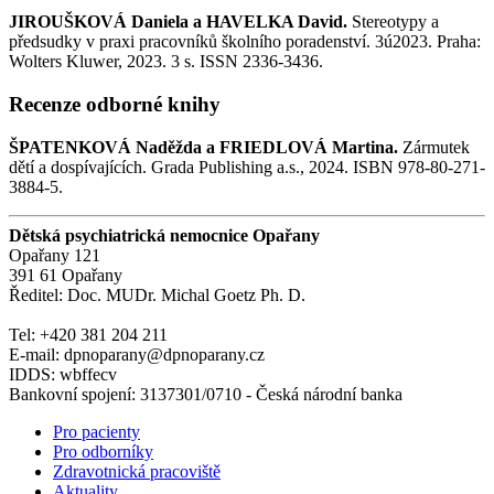
JIROUŠKOVÁ Daniela a HAVELKA David.
Stereotypy a
předsudky v praxi pracovníků školního poradenství. 3ú2023. Praha:
Wolters Kluwer, 2023. 3 s. ISSN 2336-3436.
Recenze odborné knihy
ŠPATENKOVÁ Naděžda a FRIEDLOVÁ Martina.
Zármutek
dětí a dospívajících. Grada Publishing a.s., 2024. ISBN 978-80-271-
3884-5.
Dětská psychiatrická nemocnice Opařany
Opařany 121
391 61 Opařany
Ředitel: Doc. MUDr. Michal Goetz Ph. D.
Tel: +420 381 204 211
E-mail: dpnoparany@dpnoparany.cz
IDDS: wbffecv
Bankovní spojení: 3137301/0710 - Česká národní banka
Pro pacienty
Pro odborníky
Zdravotnická pracoviště
Aktuality