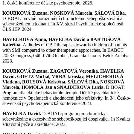
1. česká konference dětské psychoterapie, 2025.
KOUBKOVÁ Zuzana, NOSKOVÁ Marcela, SÁLOVÁ Dita
.
D-BOAT: na vlně porozumění chronickému sebepoškozování a
sebevražednému jednání. In XV. sjezd Psychiatrické společnosti
ČLS JEP. 2024.
HAVELKOVÁ Anna, HAVELKA David a BARTOŠOVÁ
Kateřina.
Attitudes of CBT therapists towards children of parents
with SMI compared to other therapeutic approaches. In EABCT
2023 Congress, 04th-07th October, Granada Luxury Belek Antalya.
2023.
KOUBKOVÁ Zuzana, ZAGATOVÁ Veronika, HAVELKA
David, GOETZ Michal, VRBA Jaroslav, MELICHEROVÁ
Vladana, ROUSOVÁ Kristýna, SÁLOVÁ Dita, NOSKOVÁ
Marcela, HOMOLA Jan a ŠNAJDEROVÁ Lucia.
D-BOAT:
Program dialektické behaviorální terapie Dětské psychiatrické
nemocnice v Opařanech a zhodnocení jeho efektivity. In 34. Česko-
slovenská psychoterapeutická konference 2023.
HAVELKA David.
D-BOAT: program pro chronicky
sebevražedné a excesivně se sebepoškozující dospívající. In Kvalita
zdravotní péče a akreditace. 2023.