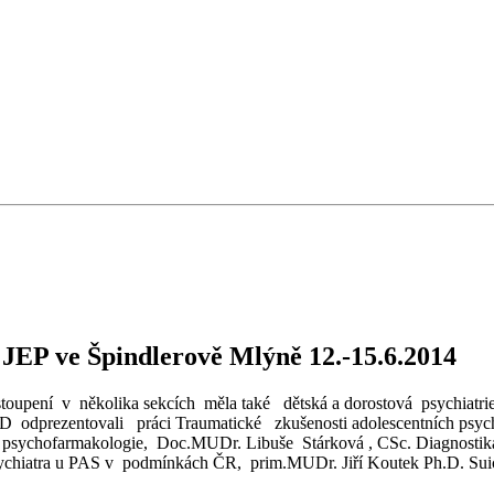
S JEP ve Špindlerově Mlýně 12.-15.6.2014
upení v několika sekcích měla také dětská a dorostová psychiatrie
odprezentovali práci Traumatické zkušenosti adolescentních psychi
á psychofarmakologie, Doc.MUDr. Libuše Stárková , CSc. Diagnostika
hiatra u PAS v podmínkách ČR, prim.MUDr. Jiří Koutek Ph.D. Suici