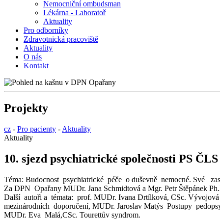
Nemocniční ombudsman
Lékárna - Laboratoř
Aktuality
Pro odborníky
Zdravotnická pracoviště
Aktuality
O nás
Kontakt
Projekty
cz
-
Pro pacienty
-
Aktuality
Aktuality
10. sjezd psychiatrické společnosti PS ČL
Téma: Budocnost psychiatrické péče o duševně nemocné. Své zasto
Za DPN Opařany MUDr. Jana Schmidtová a Mgr. Petr Štěpánek Ph.D 
Další autoři a témata: prof. MUDr. Ivana Drtílková, CSc. Vývojov
mezinárodních doporučení, MUDr. Jaroslav Matýs Postupy pedopsyc
MUDr. Eva Malá,CSc. Tourettův syndrom.