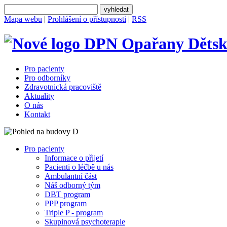
Mapa webu
|
Prohlášení o přístupnosti
|
RSS
Dětsk
Pro pacienty
Pro odborníky
Zdravotnická pracoviště
Aktuality
O nás
Kontakt
Pro pacienty
Informace o přijetí
Pacienti o léčbě u nás
Ambulantní část
Náš odborný tým
DBT program
PPP program
Triple P - program
Skupinová psychoterapie