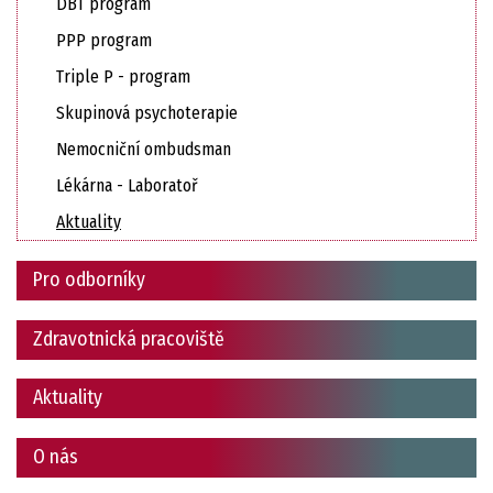
DBT program
PPP program
Triple P - program
Skupinová psychoterapie
Nemocniční ombudsman
Lékárna - Laboratoř
Aktuality
Pro odborníky
Zdravotnická pracoviště
Aktuality
O nás