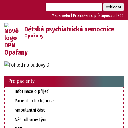
Mapa webu
|
Prohlášení o přístupnosti
|
RSS
Dětská psychiatrická nemocnice
Opařany
Pro pacienty
Informace o přijetí
Pacienti o léčbě u nás
Ambulantní část
Náš odborný tým