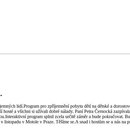
.
jemných lidí.Program pro zpříjemnění pobytu dětí na dětské a dorostové
lší hosté a všichni si užívali dobré nálady. Paní Petra Černocká zazpív
anou.Interaktivní program splnil zcela určitě záměr a bude pokračovat. 
 listopadu v Motole v Praze. Těšíme se.A snad i hostům se u nás na psyc