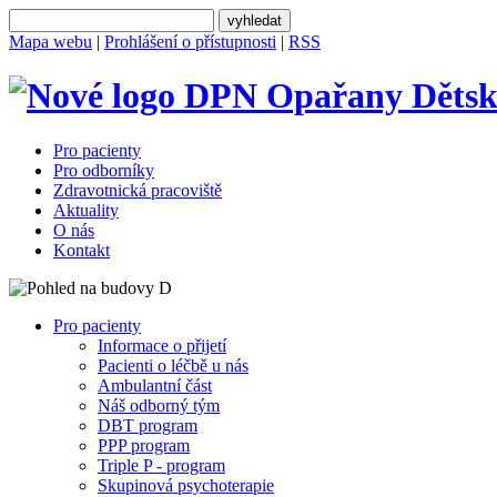
Mapa webu
|
Prohlášení o přístupnosti
|
RSS
Dětsk
Pro pacienty
Pro odborníky
Zdravotnická pracoviště
Aktuality
O nás
Kontakt
Pro pacienty
Informace o přijetí
Pacienti o léčbě u nás
Ambulantní část
Náš odborný tým
DBT program
PPP program
Triple P - program
Skupinová psychoterapie