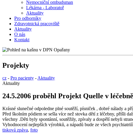
Nemocniční ombudsman
Lékárna - Laboratoř
Aktuality
Pro odborníky
Zdravotnická pracoviště
Aktuality
O nás
Kontakt
Projekty
cz
-
Pro pacienty
-
Aktuality
Aktuality
24.5.2006 proběhl Projekt Quelle v léčebně
Krásné slunečné odpoledne plné soutěží, písniček , dobré nálady a pří
Před školním pódiem se sešla více než stovka dětí z léčebny, přišli da
všechny .Děti byly spontánní, soutěžily, zpívaly a dospělí nebyli str
Vyhodnocení nejlepších výrobků, a nápadů bude ze všech psychiatriíí v
tisková zpáva
,
foto