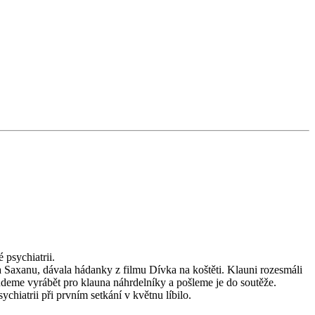
 psychiatrii.
ala Saxanu, dávala hádanky z filmu Dívka na koštěti. Klauni rozesmáli
Budeme vyrábět pro klauna náhrdelníky a pošleme je do soutěže.
hiatrii při prvním setkání v květnu líbilo.