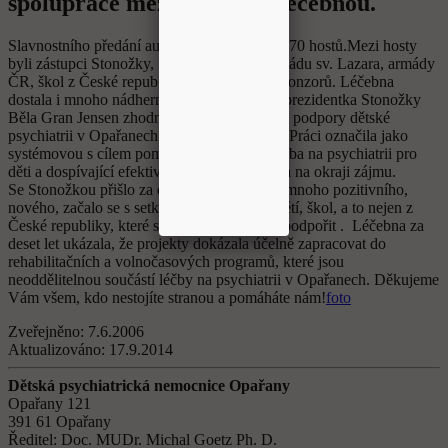
spolupráce mezi hnutím a léčebnou.
Slavnostního předání auta se zúčastnilo přes 70 hostů.Mezi hosty
byli zástupci Stonožky, Stavitelství Řehoř, Řádu sv. Lazara, armády
ČR, škol z České republiky, úřadů. firem, sponzorů. Léčebna
dostala i mnoho nádherných gratulací. Paní prezidentka Stonožky
Běla Gran Jensen zhodnotila celých deset let podpory dětské
psychiatrii v Opařanech ze strany Stonožky. Práci označila jako
systémovou s cílem pomoci tak, aby byla léčba na psychiatrii pro
děti a dospívající efektivní, důstojná a nebyla na okraji zájmu.
Se Stonožkou přišlo za deset let do léčebny mnoho pozitivního,
nového, začalo se s setkávat nespočet lidí, dětí, škol, a to nejen z
České republiky, které spojuje cíl pomoci a podpořit . Léčebna za
deset let ukázala, že projekty dokázala účelně zapracovat do
rehabilitačních a volnočasových programů, které jsou
neoddělitelnou součástí léčby na psychiatrii v Opařanech. Děkujeme
Vám všem, kdo nestojíte stranou a pomáháte nám!
foto
Zveřejněno:
7.6.2006
Aktualizováno:
17.9.2014
Dětská psychiatrická nemocnice Opařany
Opařany 121
391 61 Opařany
Ředitel: Doc. MUDr. Michal Goetz Ph. D.