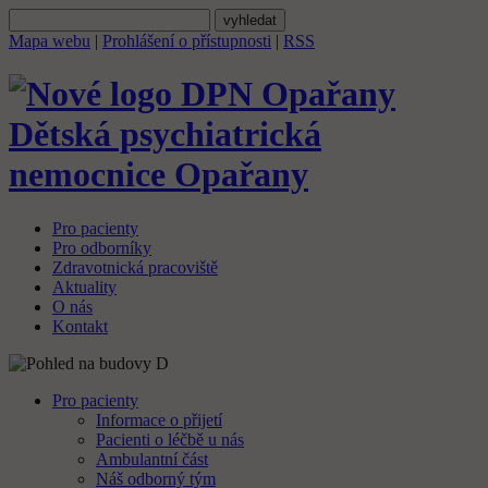
Mapa webu
|
Prohlášení o přístupnosti
|
RSS
Dětská psychiatrická
nemocnice
Opařany
Pro pacienty
Pro odborníky
Zdravotnická pracoviště
Aktuality
O nás
Kontakt
Pro pacienty
Informace o přijetí
Pacienti o léčbě u nás
Ambulantní část
Náš odborný tým