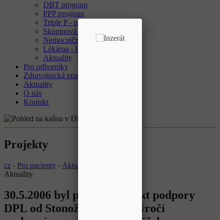
DBT program
PPP program
Triple P - program
Skupinová psychoterapie
Nemocniční ombudsman
Lékárna - Laboratoř
Aktuality
Pro odborníky
Zdravotnická pracoviště
Aktuality
O nás
Kontakt
Projekty
cz
-
Pro pacienty
-
Aktuality
Aktuality
30.5.2006 byl předán Projekt podpory
DPL od Stonožky při 10 . výročí