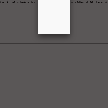
é od Stonožky dostala léčebna Opařany.V dárkové tašce každému dítěti v Lucerně