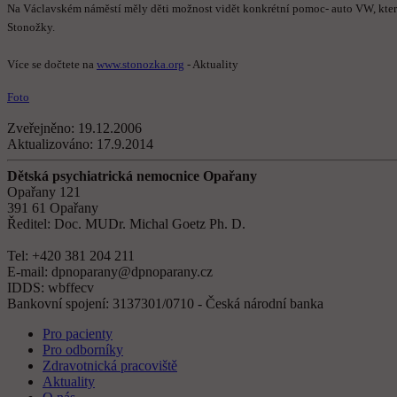
Na Václavském náměstí měly děti možnost vidět konkrétní pomoc- auto VW, kter
Stonožky.
Více se dočtete na
www.stonozka.org
- Aktuality
Foto
Zveřejněno:
19.12.2006
Aktualizováno:
17.9.2014
Dětská psychiatrická nemocnice Opařany
Opařany 121
391 61 Opařany
Ředitel: Doc. MUDr. Michal Goetz Ph. D.
Tel: +420 381 204 211
E-mail: dpnoparany@dpnoparany.cz
IDDS: wbffecv
Bankovní spojení: 3137301/0710 - Česká národní banka
Pro pacienty
Pro odborníky
Zdravotnická pracoviště
Aktuality