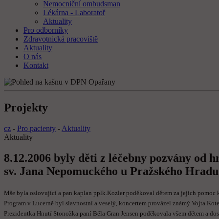
Nemocniční ombudsman
Lékárna - Laboratoř
Aktuality
Pro odborníky
Zdravotnická pracoviště
Aktuality
O nás
Kontakt
Projekty
cz
-
Pro pacienty
-
Aktuality
Aktuality
8.12.2006 byly děti z léčebny pozvány od 
sv. Jana Nepomuckého u Pražského Hradu
Mše byla oslovující a pan kaplan pplk.Kozler poděkoval dětem za jejich pomoc k
Program v Lucerně byl slavnostní a veselý, koncertem provázel známý Vojta Kote
Prezidentka Hnutí Stonožka paní Běla Gran Jensen poděkovala všem dětem a dosp