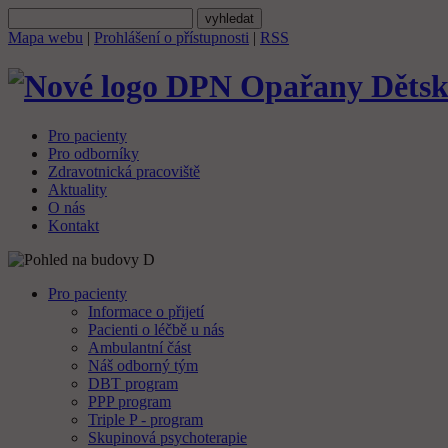
Mapa webu
|
Prohlášení o přístupnosti
|
RSS
Dětsk
Pro pacienty
Pro odborníky
Zdravotnická pracoviště
Aktuality
O nás
Kontakt
Pro pacienty
Informace o přijetí
Pacienti o léčbě u nás
Ambulantní část
Náš odborný tým
DBT program
PPP program
Triple P - program
Skupinová psychoterapie