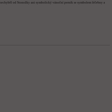
 nechyběl od Stonožky ani symbolický vánoční perník se symbolem léčebny a