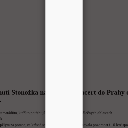
hnutí Stonožka na vánoční koncert do Prahy 
.
amarádům, kteří to potřebují , ať už v ČR nebo v poválečných oblastech.
k.
ělým za pomoc, za krásná setkávání během roku.Věnovala pozornost i 10 leté spol