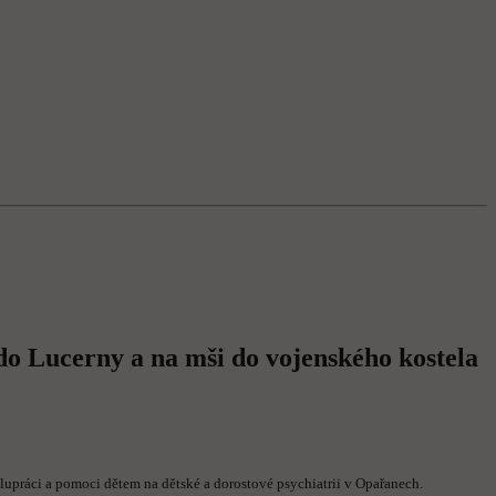
do Lucerny a na mši do vojenského kostela
upráci a pomoci dětem na dětské a dorostové psychiatrii v Opařanech.