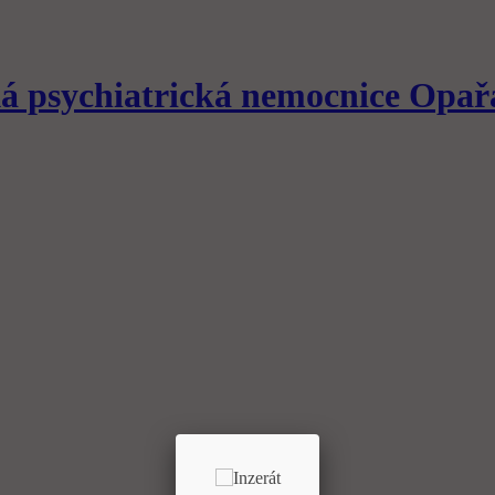
á psychiatrická nemocnice
Opař