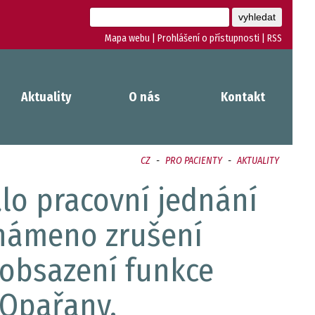
Mapa webu
|
Prohlášení o přístupnosti
|
RSS
Aktuality
O nás
Kontakt
CZ
-
PRO PACIENTY
-
AKTUALITY
lo pracovní jednání
známeno zrušení
 obsazení funkce
 Opařany.