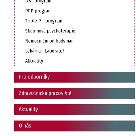
DBT program
PPP program
Triple P - program
Skupinová psychoterapie
Nemocniční ombudsman
Lékárna - Laboratoř
Aktuality
Pro odborníky
Zdravotnická pracoviště
Aktuality
O nás