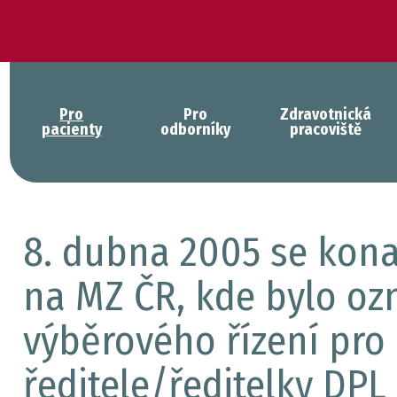
Pro
Pro
Zdravotnická
pacienty
odborníky
pracoviště
8. dubna 2005 se kona
na MZ ČR, kde bylo o
výběrového řízení pro
ředitele/ředitelky DPL