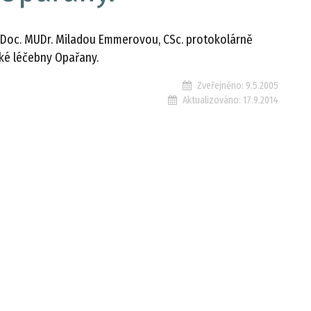
í Doc. MUDr. Miladou Emmerovou, CSc. protokolárně
ké léčebny Opařany.
Zveřejněno:
9.5.2005
Aktualizováno:
17.9.2014