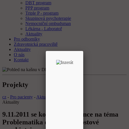
DBT program
PPP program
Triple P - program
Skupinová psychoterapie
Nemocniční ombudsman
Lékárna - Laboratoř
Aktuality
Pro odborníky
Zdravotnická pracoviště
Aktuality
O nás
Kontakt
Projekty
cz
-
Pro pacienty
-
Aktuality
Aktuality
9.11.2011 se konala konference na téma
Problematika dětské a dorostové