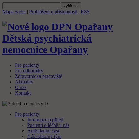
Mapa webu
|
Prohlášení o přístupnosti
|
RSS
Dětská psychiatrická
nemocnice
Opařany
Pro pacienty
Pro odborníky
Zdravotnická pracoviště
Aktuality
O nás
Kontakt
Pro pacienty
Informace o přijetí
Pacienti o léčbě u nás
Ambulantní část
Náš odborný tým