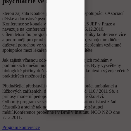
psychiatrie ve školách
kterou zajistila Koalice pro zdraví , o.p.s. ve spolupráci s Asociací
dětské a dorostové psychiatrie,o.s.
Konference se konala v Lékařském domě ČLS JEP v Praze a
navazuje na konferenci v Parlamentu ČR ze 6.12.2010.
Cílem letošního programu bylo seznámit účastníky konference více
a podrobněji pro praxi s problematikou oboru, zapojením dítěte s
duševní poruchou ve vzdělávacím procesu , zlepšením vzájemné
spolupráce mezi lékařem, školou a rodinou dítěte.
Jak zajistit včasnou odbornou péči dětem a jejich rodinám v
podmínkách dnešní moderní dětské psychiatrie. Byly vysvětleny
biologické příčiny duševních poruch u dětí v kontextu vývoje včetně
praktických možností péče o dětské pacienty.
Přednášející představili diagnostické profily, práci ambulancí a
lůžkových zařízeních, dále novelu vyhlášky č. 116 / 2011 Sb. a
přínosy moderní pedopsychiatrie pro současné školství.
Odborný program se setkal se zájmem a bohatou diskusí z řad
účastníků a stejně tak na tiskové konferenci se zástupci
médií.Konference proběhne i v Brně v Institutu NCO NZO dne
7.12.2011.
Program konference