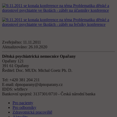
Zveřejněno:
11.11.2011
Aktualizováno:
26.10.2020
Dětská psychiatrická nemocnice Opařany
Opařany 121
391 61 Opařany
Ředitel: Doc. MUDr. Michal Goetz Ph. D.
Tel: +420 381 204 211
E-mail: dpnoparany@dpnoparany.cz
IDDS: wbffecv
Bankovní spojení: 3137301/0710 - Česká národní banka
Pro pacienty
Pro odborníky
Zdravotnická pracoviště
Aktuality