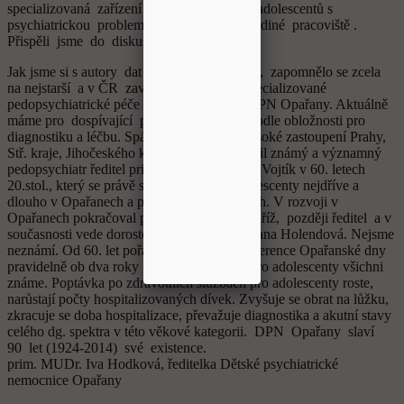
specializovaná zařízení pro problematiku adolescentů s
psychiatrickou problematikou a uvádí se jediné pracoviště .
Přispěli jsme do diskuse.
Jak jsme si s autory dat v článku vysvětlili, zapomnělo se zcela
na nejstarší a v ČR zavedené pracoviště specializované
pedopsychiatrické péče pro adolescenty v DPN Opařany. Aktuálně
máme pro dospívající počet lůžek 60- 80 podle obložnosti pro
diagnostiku a léčbu. Spádová oblast ČR, vysoké zastoupení Prahy,
Stř. kraje, Jihočeského kraje. Oddělení založil známý a významný
pedopsychiatr ředitel prim. MUDr. Vladimír Vojtík v 60. letech
20.stol., který se právě specializoval na adolescenty nejdříve a
dlouho v Opařanech a pak v Praze Bohnicích. V rozvoji v
Opařanech pokračoval prim. MUDr. Josef Kříž, později ředitel a v
současnosti vede dorostové oddělení prim. Jana Holendová. Nejsme
neznámí. Od 60. let pořádáme odborné konference Opařanské dny
pravidelně ob dva roky dosud a oddělení pro adolescenty všichni
známe. Poptávka po zdravotních službách pro adolescenty roste,
narůstají počty hospitalizovaných dívek. Zvyšuje se obrat na lůžku,
zkracuje se doba hospitalizace, převažuje diagnostika a akutní stavy
celého dg. spektra v této věkové kategorii. DPN Opařany slaví
90 let (1924-2014) své existence.
prim. MUDr. Iva Hodková, ředitelka Dětské psychiatrické
nemocnice Opařany