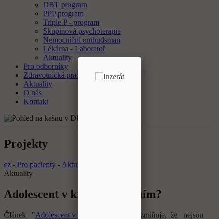
DBT program
PPP program
Triple P - program
Skupinová psychoterapie
Nemocniční ombudsman
Lékárna - Laboratoř
Aktuality
Pro odborníky
Zdravotnická pracoviště
Aktuality
O nás
Kontakt
Projekty
cz
-
Pro pacienty
-
Aktuality
Aktuality
Adolescent v krizi - kam s ním?
Článek "
Adolescent v krizi - kam s ním?
" zmiňuje, že nejsou