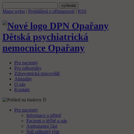
Mapa webu
|
Prohlášení o přístupnosti
|
RSS
Dětská psychiatrická
nemocnice
Opařany
Pro pacienty
Pro odborníky
Zdravotnická pracoviště
Aktuality
O nás
Kontakt
Pro pacienty
Informace o přijetí
Pacienti o léčbě u nás
Ambulantní část
Náš odborný tým