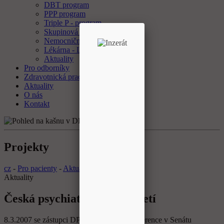
DBT program
PPP program
Triple P - program
Skupinová psychoterapie
Nemocniční ombudsman
Lékárna - Laboratoř
Aktuality
Pro odborníky
Zdravotnická pracoviště
Aktuality
O nás
Kontakt
Projekty
cz
-
Pro pacienty
-
Aktuality
Aktuality
Česká psychiatrie v 21. století
8.3.2007 se zástupci DPL se zúčastnili konference v Senátu