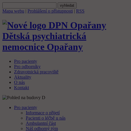
Mapa webu
|
Prohlášení o přístupnosti
|
RSS
Dětská psychiatrická
nemocnice
Opařany
Pro pacienty
Pro odborníky
Zdravotnická pracoviště
Aktuality
O nás
Kontakt
Pro pacienty
Informace o přijetí
Pacienti o léčbě u nás
Ambulantní část
Náš odborný tým