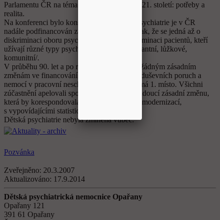
Parlamentu ČR na téma Česká psychiatrie v 21. století: potřeby a
realita.
Na konferenci bylo konstatováno, že obor psychiatrie je v ČR
nadále podfinancován zásadním způsobem tak, že se jedná až o
diskriminaci oboru psychiatrie , a tím i diskriminaci pacientů, kteří
užívají různé typy psychiatrické péče/ ambulantní, lůžkové,
komunitní/.
V průběhu 90. let a po roce 2000 nedošlo k žádným zásadním
změnám ve financování, ačkoliv zastoupení duševních poruch a
nemocí v pracovní neschopnosti v ČR zaujímá 1. místo. Všichni
zúčastnění apelovali společně na nutnou a žádoucí zásadní změnu,
která by korespondovala s potřebami oboru, modernizací,
s vypovídajícími statistickými údaji.
Dětská psychiatrie nebyla zmíněna vůbec.
Pozvánka
Zveřejněno:
20.3.2007
Aktualizováno:
17.9.2014
Dětská psychiatrická nemocnice Opařany
Opařany 121
391 61 Opařany