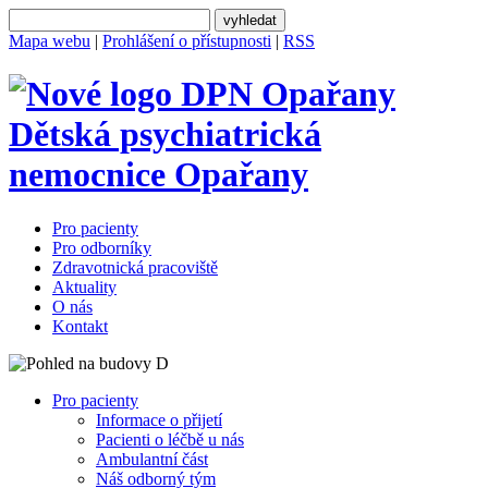
Mapa webu
|
Prohlášení o přístupnosti
|
RSS
Dětská psychiatrická
nemocnice
Opařany
Pro pacienty
Pro odborníky
Zdravotnická pracoviště
Aktuality
O nás
Kontakt
Pro pacienty
Informace o přijetí
Pacienti o léčbě u nás
Ambulantní část
Náš odborný tým