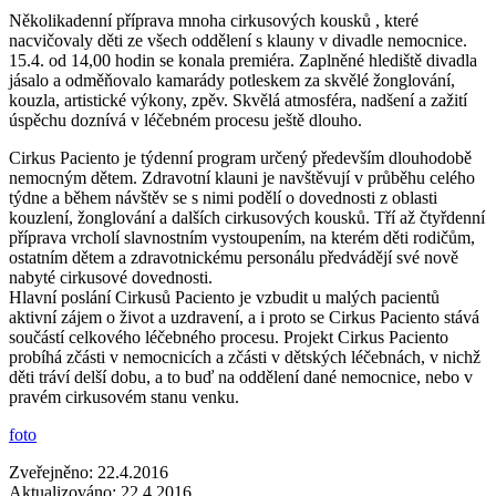
Několikadenní příprava mnoha cirkusových kousků , které
nacvičovaly děti ze všech oddělení s klauny v divadle nemocnice.
15.4. od 14,00 hodin se konala premiéra. Zaplněné hlediště divadla
jásalo a odměňovalo kamarády potleskem za skvělé žonglování,
kouzla, artistické výkony, zpěv. Skvělá atmosféra, nadšení a zažití
úspěchu doznívá v léčebném procesu ještě dlouho.
Cirkus Paciento je týdenní program určený především dlouhodobě
nemocným dětem. Zdravotní klauni je navštěvují v průběhu celého
týdne a během návštěv se s nimi podělí o dovednosti z oblasti
kouzlení, žonglování a dalších cirkusových kousků. Tří až čtyřdenní
příprava vrcholí slavnostním vystoupením, na kterém děti rodičům,
ostatním dětem a zdravotnickému personálu předvádějí své nově
nabyté cirkusové dovednosti.
Hlavní poslání Cirkusů Paciento je vzbudit u malých pacientů
aktivní zájem o život a uzdravení, a i proto se Cirkus Paciento stává
součástí celkového léčebného procesu. Projekt Cirkus Paciento
probíhá zčásti v nemocnicích a zčásti v dětských léčebnách, v nichž
děti tráví delší dobu, a to buď na oddělení dané nemocnice, nebo v
pravém cirkusovém stanu venku.
foto
Zveřejněno:
22.4.2016
Aktualizováno:
22.4.2016