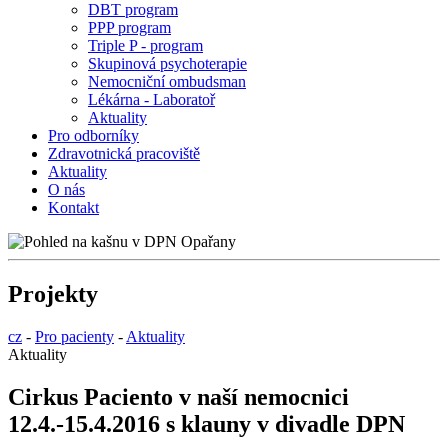
DBT program
PPP program
Triple P - program
Skupinová psychoterapie
Nemocniční ombudsman
Lékárna - Laboratoř
Aktuality
Pro odborníky
Zdravotnická pracoviště
Aktuality
O nás
Kontakt
Projekty
cz
-
Pro pacienty
-
Aktuality
Aktuality
Cirkus Paciento v naší nemocnici
12.4.-15.4.2016 s klauny v divadle DPN