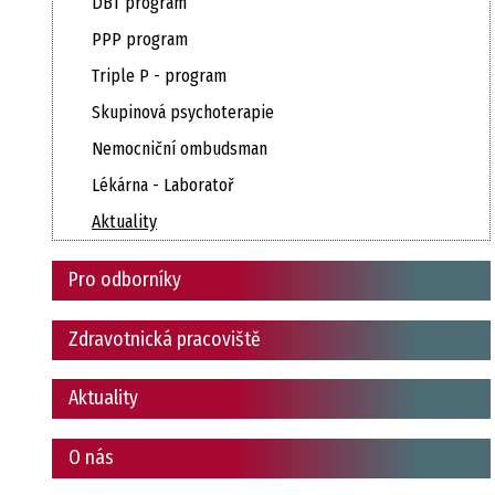
DBT program
PPP program
Triple P - program
Skupinová psychoterapie
Nemocniční ombudsman
Lékárna - Laboratoř
Aktuality
Pro odborníky
Zdravotnická pracoviště
Aktuality
O nás