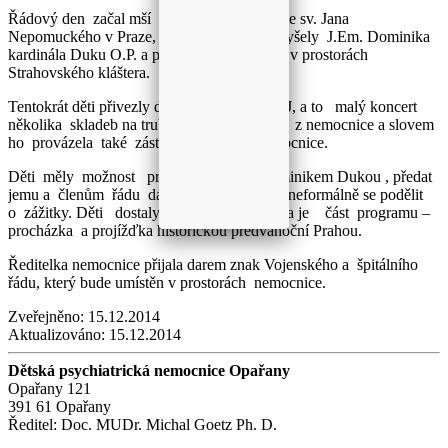
Řádový den začal mší ve Vojenském kostele sv. Jana
Nepomuckého v Praze, kde děti viděly a slyšely J.Em. Dominika
kardinála Duku O.P. a pokračoval setkáním v prostorách
Strahovského kláštera.
Tentokrát děti přivezly dárek pro členy ŘSLJ, a to malý koncert
několika skladeb na trubku. Zahrál chlapec z nemocnice a slovem
ho provázela také zástupkyně dětí z nemocnice.
Děti měly možnost promluvit s J.Em.Dominikem Dukou , předat
jemu a členům řádu dárky z ergoterapie a neformálně se podělit
o zážitky. Děti dostaly milé dárky a čekala je část programu –
procházka a projížďka historickou předvánoční Prahou.
Ředitelka nemocnice přijala darem znak Vojenského a špitálního
řádu, který bude umístěn v prostorách nemocnice.
Zveřejněno:
15.12.2014
Aktualizováno:
15.12.2014
Dětská psychiatrická nemocnice Opařany
Opařany 121
391 61 Opařany
Ředitel: Doc. MUDr. Michal Goetz Ph. D.