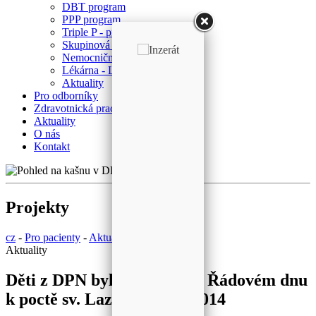
DBT program
PPP program
Triple P - program
Skupinová psychoterapie
Nemocniční ombudsman
Lékárna - Laboratoř
Aktuality
Pro odborníky
Zdravotnická pracoviště
Aktuality
O nás
Kontakt
Projekty
cz
-
Pro pacienty
-
Aktuality
Aktuality
Děti z DPN byly v Praze na Řádovém dnu
k poctě sv. Lazara 13. 12. 2014