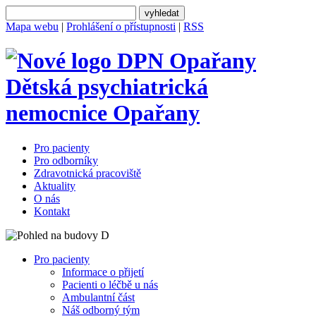
Mapa webu
|
Prohlášení o přístupnosti
|
RSS
Dětská psychiatrická
nemocnice
Opařany
Pro pacienty
Pro odborníky
Zdravotnická pracoviště
Aktuality
O nás
Kontakt
Pro pacienty
Informace o přijetí
Pacienti o léčbě u nás
Ambulantní část
Náš odborný tým