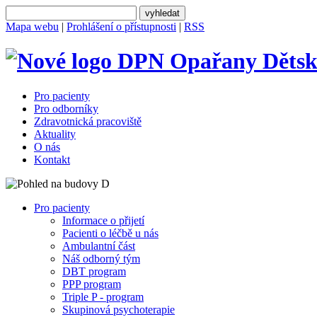
Mapa webu
|
Prohlášení o přístupnosti
|
RSS
Dětsk
Pro pacienty
Pro odborníky
Zdravotnická pracoviště
Aktuality
O nás
Kontakt
Pro pacienty
Informace o přijetí
Pacienti o léčbě u nás
Ambulantní část
Náš odborný tým
DBT program
PPP program
Triple P - program
Skupinová psychoterapie