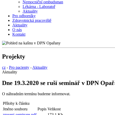
Nemocniční ombudsman
Lékárna - Laboratoř
Aktuality
Pro odborníky
Zdravotnická pracoviště
Aktuality
O nás
Kontakt
Projekty
cz
-
Pro pacienty
-
Aktuality
Aktuality
Dne 19.3.2020 se ruší seminář v D
O náhradním termínu budeme informovat.
Přílohy k článku
Jméno souboru
Popis
Velikost
zruseni-seminare.pdf
173.1 Kb