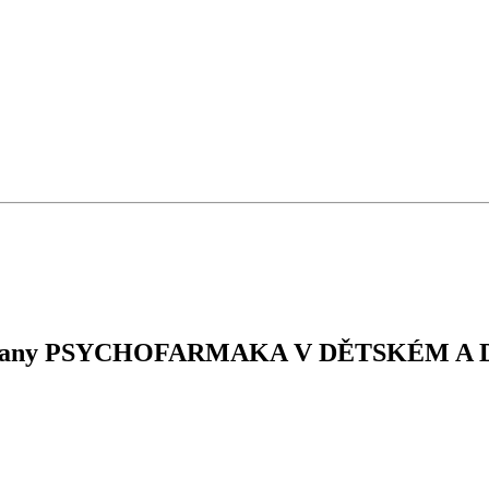
PN Opařany PSYCHOFARMAKA V DĚTSKÉ