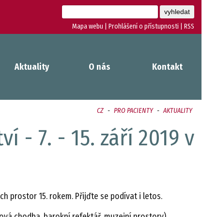
Mapa webu
|
Prohlášení o přístupnosti
|
RSS
Aktuality
O nás
Kontakt
CZ
-
PRO PACIENTY
-
AKTUALITY
 - 7. - 15. září 2019 v
ých prostor 15. rokem. Přijďte se podívat i letos.
ížová chodba, barokní refektář, muzejní prostory),