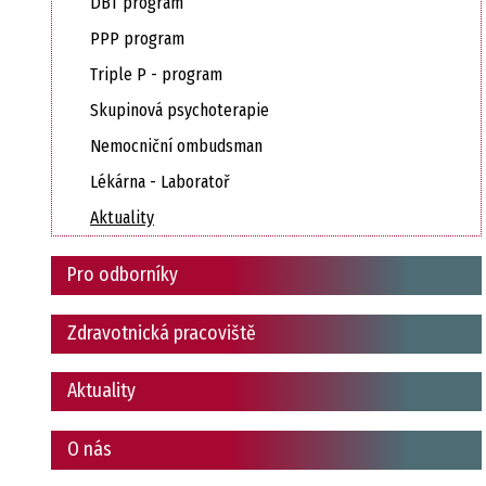
DBT program
PPP program
Triple P - program
Skupinová psychoterapie
Nemocniční ombudsman
Lékárna - Laboratoř
Aktuality
Pro odborníky
Zdravotnická pracoviště
Aktuality
O nás