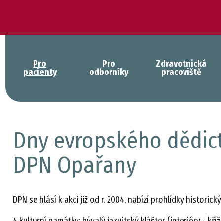
Pro
Pro
Zdravotnická
pacienty
odborníky
pracoviště
Dny evropského dědictví
DPN Opařany
DPN se hlásí k akci již od r. 2004, nabízí prohlídky historick
4 kulturní památky: bývalý jezuitský klášter (interiéry - kř