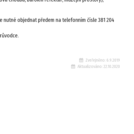
e nutné objednat předem na telefonním čísle 381 204
průvodce.
Zveřejněno:
6.9.2019
Aktualizováno:
22.10.2020