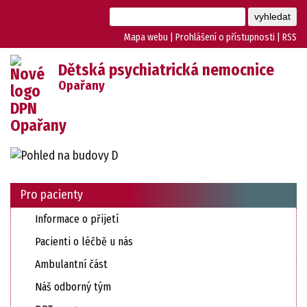
Mapa webu
|
Prohlášení o přístupnosti
|
RSS
Dětská psychiatrická nemocnice
Opařany
Pro pacienty
Informace o přijetí
Pacienti o léčbě u nás
Ambulantní část
Náš odborný tým