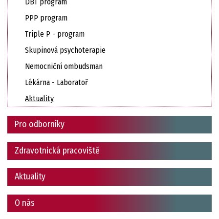
DBT program
PPP program
Triple P - program
Skupinová psychoterapie
Nemocniční ombudsman
Lékárna - Laboratoř
Aktuality
Pro odborníky
Zdravotnická pracoviště
Aktuality
O nás