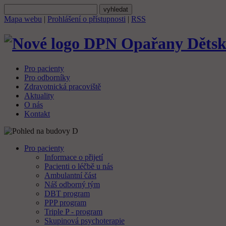
Mapa webu
|
Prohlášení o přístupnosti
|
RSS
Dětsk
Pro pacienty
Pro odborníky
Zdravotnická pracoviště
Aktuality
O nás
Kontakt
Pro pacienty
Informace o přijetí
Pacienti o léčbě u nás
Ambulantní část
Náš odborný tým
DBT program
PPP program
Triple P - program
Skupinová psychoterapie