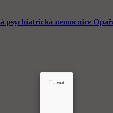
á psychiatrická nemocnice
Opař