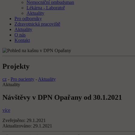
Nemocniční ombudsman
Lékárna - Laboratoř
Aktuality
Pro odborníky
Zdravotnická pracoviště
Aktuality
O nás
Kontakt
Projekty
cz
-
Pro pacienty
-
Aktuality
Aktuality
Návštěvy v DPN Opařany od 30.1.2021
více
Zveřejněno:
29.1.2021
Aktualizováno:
29.1.2021