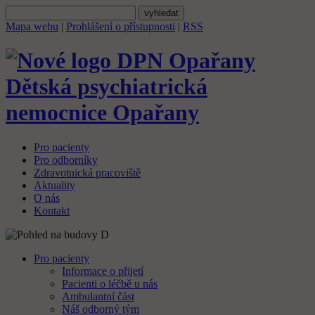
Mapa webu
|
Prohlášení o přístupnosti
|
RSS
Dětská psychiatrická
nemocnice
Opařany
Pro pacienty
Pro odborníky
Zdravotnická pracoviště
Aktuality
O nás
Kontakt
Pro pacienty
Informace o přijetí
Pacienti o léčbě u nás
Ambulantní část
Náš odborný tým