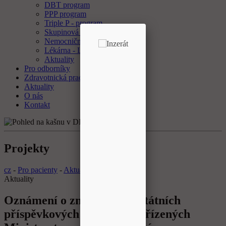
DBT program
PPP program
Triple P - program
Skupinová psychoterapie
Nemocniční ombudsman
Lékárna - Laboratoř
Aktuality
Pro odborníky
Zdravotnická pracoviště
Aktuality
O nás
Kontakt
Projekty
cz
-
Pro pacienty
-
Aktuality
Aktuality
Oznámení o změně názvu státních
příspěvkových organizací zřízených