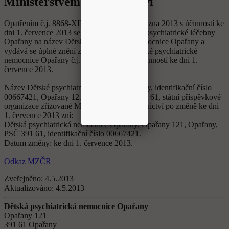
Ministerstvem zdravotnictví
Opatřením č.j. 8868-XII/2013 ze dne 29. března 2013 s účinností ke
dni 1. července 2013 se mění název Dětské psychiatrické léčebny
Opařany na název Dětská psychiatrická nemocnice Opařany a
vydává se úplné znění zřizovací listiny Dětské psychiatrické
nemocnice Opařany č.j. 8870-XII/2013 s účinností ke dni 1.
července 2013.
Název Dětské psychiatrické léčebny Opařany, identifikační číslo
00667421, Opařany 121, Opařany, PSČ 391 61, státní příspěvkové
organizace zřizované Ministerstvem zdravotnictví po změně ke dni
1. července 2013 zní:
Dětská psychiatrická nemocnice Opařany, Opařany 121, Opařany,
PSČ 391 61, identifikační číslo 00667421.
Datum změny: ke dni 1. července 2013.
Odkaz MZČR
Zveřejněno:
4.5.2013
Aktualizováno:
4.5.2013
Dětská psychiatrická nemocnice Opařany
Opařany 121
391 61 Opařany