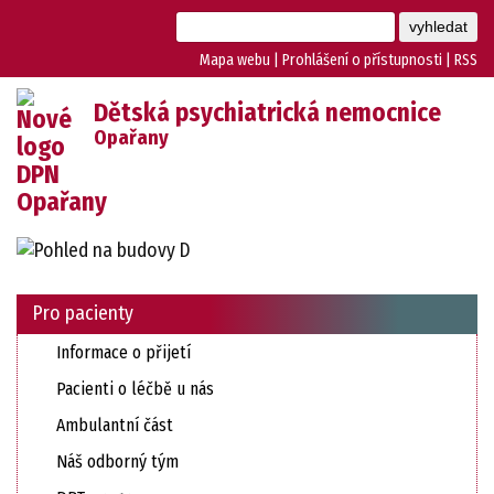
Mapa webu
|
Prohlášení o přístupnosti
|
RSS
Dětská psychiatrická nemocnice
Opařany
Pro pacienty
Informace o přijetí
Pacienti o léčbě u nás
Ambulantní část
Náš odborný tým