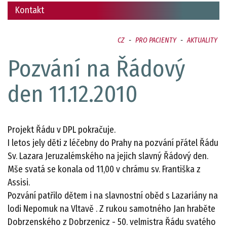
Kontakt
CZ
-
PRO PACIENTY
-
AKTUALITY
Pozvání na Řádový
den 11.12.2010
Projekt Řádu v DPL pokračuje.
I letos jely děti z léčebny do Prahy na pozvání přátel Řádu
Sv. Lazara Jeruzalémského na jejich slavný Řádový den.
Mše svatá se konala od 11,00 v chrámu sv. Františka z
Assisi.
Pozvání patřilo dětem i na slavnostní oběd s Lazariány na
lodi Nepomuk na Vltavě . Z rukou samotného Jan hraběte
Dobrzenského z Dobrzenicz - 50. velmistra Řádu svatého