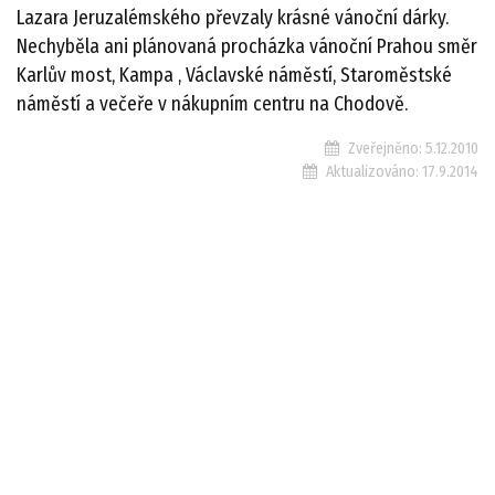
Lazara Jeruzalémského převzaly krásné vánoční dárky.
Nechyběla ani plánovaná procházka vánoční Prahou směr
Karlův most, Kampa , Václavské náměstí, Staroměstské
náměstí a večeře v nákupním centru na Chodově.
Zveřejněno:
5.12.2010
Aktualizováno:
17.9.2014