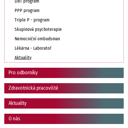
DBT program
PPP program
Triple P - program
Skupinová psychoterapie
Nemocniční ombudsman
Lékárna - Laboratoř
Aktuality
Pro odborníky
Zdravotnická pracoviště
Aktuality
O nás