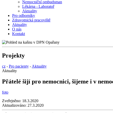
Nemocniční ombudsman
Lékárna - Laboratoř
Aktuality
Pro odborníky
Zdravotnická pracoviště
Aktuality
O nás
Kontakt
Projekty
cz
-
Pro pacienty
-
Aktuality
Aktuality
Přátelé šijí pro nemocnici, šijeme i v nem
foto
Zveřejněno:
18.3.2020
Aktualizováno:
27.3.2020