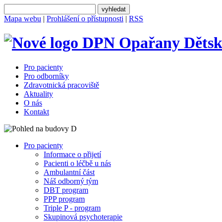
Mapa webu
|
Prohlášení o přístupnosti
|
RSS
Dětsk
Pro pacienty
Pro odborníky
Zdravotnická pracoviště
Aktuality
O nás
Kontakt
Pro pacienty
Informace o přijetí
Pacienti o léčbě u nás
Ambulantní část
Náš odborný tým
DBT program
PPP program
Triple P - program
Skupinová psychoterapie