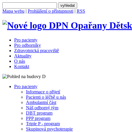
Mapa webu
|
Prohlášení o přístupnosti
|
RSS
Dětsk
Pro pacienty
Pro odborníky
Zdravotnická pracoviště
Aktuality
O nás
Kontakt
Pro pacienty
Informace o přijetí
Pacienti o léčbě u nás
Ambulantní část
Náš odborný tým
DBT program
PPP program
Triple P - program
Skupinová psychoterapie