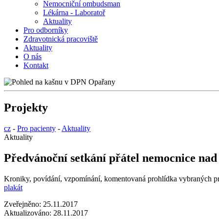
Nemocniční ombudsman
Lékárna - Laboratoř
Aktuality
Pro odborníky
Zdravotnická pracoviště
Aktuality
O nás
Kontakt
Projekty
cz
-
Pro pacienty
-
Aktuality
Aktuality
Předvánoční setkání přátel nemocnice nad k
Kroniky, povídání, vzpomínání, komentovaná prohlídka vybraných pr
plakát
Zveřejněno:
25.11.2017
Aktualizováno:
28.11.2017