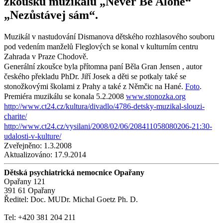
zkoušku muzikálu „Never Be Alone“
„Nezůstávej sám“.
Muzikál v nastudování Dismanova dětského rozhlasového souboru
pod vedením manželů Fleglových se konal v kulturním centru
Zahrada v Praze Chodově.
Generální zkoušce byla přítomna paní Běla Gran Jensen , autor
českého překladu PhDr. Jiří Josek a děti se potkaly také se
stonožkovými školami z Prahy a také z Němčic na Hané.
Foto
.
Premiéra muzikálu se konala 5.2.2008
www.stonozka.org
http://www.ct24.cz/kultura/divadlo/4786-detsky-muzikal-slouzi-
charite/
http://www.ct24.cz/vysilani/2008/02/06/208411058080206-21:30-
udalosti-v-kulture/
Zveřejněno:
1.3.2008
Aktualizováno:
17.9.2014
Dětská psychiatrická nemocnice Opařany
Opařany 121
391 61 Opařany
Ředitel: Doc. MUDr. Michal Goetz Ph. D.
Tel: +420 381 204 211