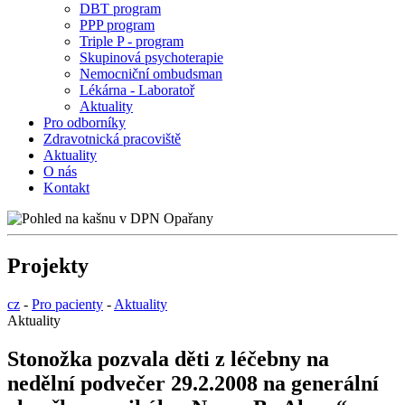
DBT program
PPP program
Triple P - program
Skupinová psychoterapie
Nemocniční ombudsman
Lékárna - Laboratoř
Aktuality
Pro odborníky
Zdravotnická pracoviště
Aktuality
O nás
Kontakt
Projekty
cz
-
Pro pacienty
-
Aktuality
Aktuality
Stonožka pozvala děti z léčebny na
nedělní podvečer 29.2.2008 na generální