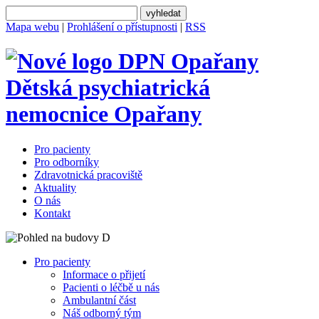
Mapa webu
|
Prohlášení o přístupnosti
|
RSS
Dětská psychiatrická
nemocnice
Opařany
Pro pacienty
Pro odborníky
Zdravotnická pracoviště
Aktuality
O nás
Kontakt
Pro pacienty
Informace o přijetí
Pacienti o léčbě u nás
Ambulantní část
Náš odborný tým