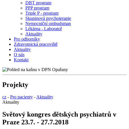
DBT program
PPP program
Triple P - program
Skupinová psychoterapie
Nemocniční ombudsman
Lékárna - Laboratoř
Aktuality
Pro odborníky
Zdravotnická pracoviště
Aktuality
O nás
Kontakt
Projekty
cz
-
Pro pacienty
-
Aktuality
Aktuality
Světový kongres dětských psychiatrů v
Praze 23.7. - 27.7.2018