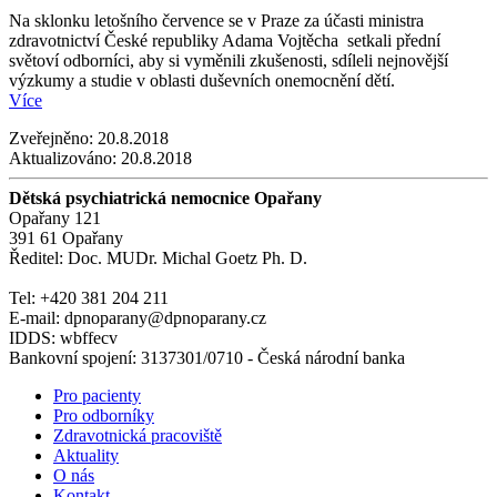
Na sklonku letošního července se v Praze za účasti ministra
zdravotnictví České republiky Adama Vojtěcha setkali přední
světoví odborníci, aby si vyměnili zkušenosti, sdíleli nejnovější
výzkumy a studie v oblasti duševních onemocnění dětí.
Více
Zveřejněno:
20.8.2018
Aktualizováno:
20.8.2018
Dětská psychiatrická nemocnice Opařany
Opařany 121
391 61 Opařany
Ředitel: Doc. MUDr. Michal Goetz Ph. D.
Tel: +420 381 204 211
E-mail: dpnoparany@dpnoparany.cz
IDDS: wbffecv
Bankovní spojení: 3137301/0710 - Česká národní banka
Pro pacienty
Pro odborníky
Zdravotnická pracoviště
Aktuality
O nás
Kontakt