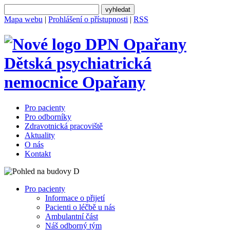
Mapa webu
|
Prohlášení o přístupnosti
|
RSS
Dětská psychiatrická
nemocnice
Opařany
Pro pacienty
Pro odborníky
Zdravotnická pracoviště
Aktuality
O nás
Kontakt
Pro pacienty
Informace o přijetí
Pacienti o léčbě u nás
Ambulantní část
Náš odborný tým