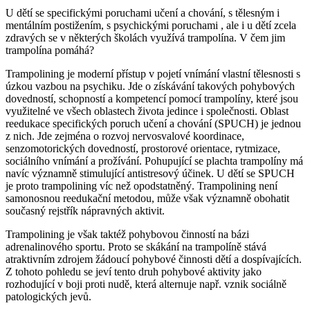
U dětí se specifickými poruchami učení a chování, s tělesným i
mentálním postižením, s psychickými poruchami , ale i u dětí zcela
zdravých se v některých školách využívá trampolína. V čem jim
trampolína pomáhá?
Trampolining je moderní přístup v pojetí vnímání vlastní tělesnosti s
úzkou vazbou na psychiku. Jde o získávání takových pohybových
dovedností, schopností a kompetencí pomocí trampolíny, které jsou
využitelné ve všech oblastech života jedince i společnosti. Oblast
reedukace specifických poruch učení a chování (SPUCH) je jednou
z nich. Jde zejména o rozvoj nervosvalové koordinace,
senzomotorických dovedností, prostorové orientace, rytmizace,
sociálního vnímání a prožívání. Pohupující se plachta trampolíny má
navíc významně stimulující antistresový účinek. U dětí se SPUCH
je proto trampolining víc než opodstatněný. Trampolining není
samonosnou reedukační metodou, může však významně obohatit
současný rejstřík nápravných aktivit.
Trampolining je však taktéž pohybovou činností na bázi
adrenalinového sportu. Proto se skákání na trampolíně stává
atraktivním zdrojem žádoucí pohybové činnosti dětí a dospívajících.
Z tohoto pohledu se jeví tento druh pohybové aktivity jako
rozhodující v boji proti nudě, která alternuje např. vznik sociálně
patologických jevů.