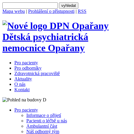
Mapa webu
|
Prohlášení o přístupnosti
|
RSS
Dětská psychiatrická
nemocnice
Opařany
Pro pacienty
Pro odborníky
Zdravotnická pracoviště
Aktuality
O nás
Kontakt
Pro pacienty
Informace o přijetí
Pacienti o léčbě u nás
Ambulantní část
Náš odborný tým