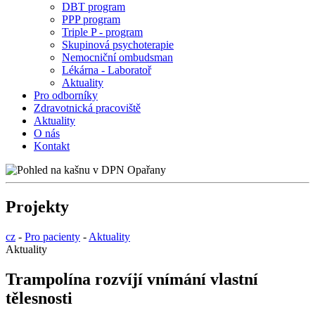
DBT program
PPP program
Triple P - program
Skupinová psychoterapie
Nemocniční ombudsman
Lékárna - Laboratoř
Aktuality
Pro odborníky
Zdravotnická pracoviště
Aktuality
O nás
Kontakt
Projekty
cz
-
Pro pacienty
-
Aktuality
Aktuality
Trampolína rozvíjí vnímání vlastní
tělesnosti