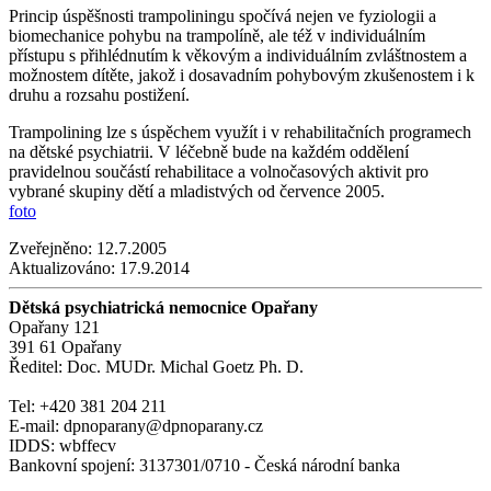
Princip úspěšnosti trampoliningu spočívá nejen ve fyziologii a
biomechanice pohybu na trampolíně, ale též v individuálním
přístupu s přihlédnutím k věkovým a individuálním zvláštnostem a
možnostem dítěte, jakož i dosavadním pohybovým zkušenostem i k
druhu a rozsahu postižení.
Trampolining lze s úspěchem využít i v rehabilitačních programech
na dětské psychiatrii. V léčebně bude na každém oddělení
pravidelnou součástí rehabilitace a volnočasových aktivit pro
vybrané skupiny dětí a mladistvých od července 2005.
foto
Zveřejněno:
12.7.2005
Aktualizováno:
17.9.2014
Dětská psychiatrická nemocnice Opařany
Opařany 121
391 61 Opařany
Ředitel: Doc. MUDr. Michal Goetz Ph. D.
Tel: +420 381 204 211
E-mail: dpnoparany@dpnoparany.cz
IDDS: wbffecv
Bankovní spojení: 3137301/0710 - Česká národní banka