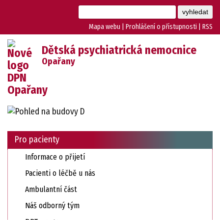
Mapa webu
|
Prohlášení o přístupnosti
|
RSS
Dětská psychiatrická nemocnice
Opařany
Pro pacienty
Informace o přijetí
Pacienti o léčbě u nás
Ambulantní část
Náš odborný tým