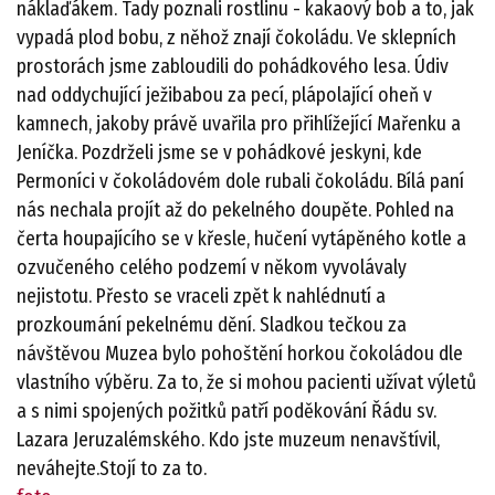
náklaďákem. Tady poznali rostlinu - kakaový bob a to, jak
vypadá plod bobu, z něhož znají čokoládu. Ve sklepních
prostorách jsme zabloudili do pohádkového lesa. Údiv
nad oddychující ježibabou za pecí, plápolající oheň v
kamnech, jakoby právě uvařila pro přihlížející Mařenku a
Jeníčka. Pozdrželi jsme se v pohádkové jeskyni, kde
Permoníci v čokoládovém dole rubali čokoládu. Bílá paní
nás nechala projít až do pekelného doupěte. Pohled na
čerta houpajícího se v křesle, hučení vytápěného kotle a
ozvučeného celého podzemí v někom vyvolávaly
nejistotu. Přesto se vraceli zpět k nahlédnutí a
prozkoumání pekelnému dění. Sladkou tečkou za
návštěvou Muzea bylo pohoštění horkou čokoládou dle
vlastního výběru. Za to, že si mohou pacienti užívat výletů
a s nimi spojených požitků patří poděkování Řádu sv.
Lazara Jeruzalémského. Kdo jste muzeum nenavštívil,
neváhejte.Stojí to za to.