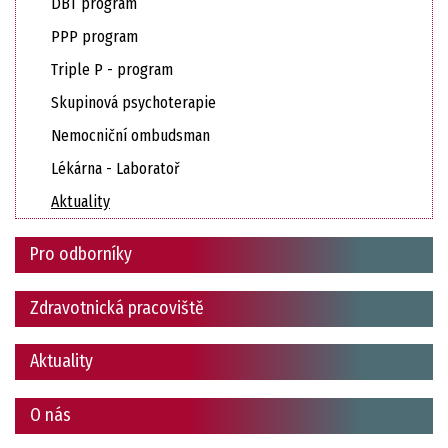
DBT program
PPP program
Triple P - program
Skupinová psychoterapie
Nemocniční ombudsman
Lékárna - Laboratoř
Aktuality
Pro odborníky
Zdravotnická pracoviště
Aktuality
O nás