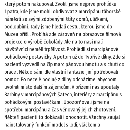
který potom nakupoval. Zvolili jsme nejprve prohlídku
1.patra, kde jsme mohli obdivovat z marcipánu táborské
náměstí se svými zdobenými štíty domů, uličkami,
podloubími. Tady jsme hledali cestu, kterou jsme do
Muzea přišli. Probíhá zde zároveň na obrazovce filmová
projekce o výrobě čokolády. Ale na to naši malí
návštěvníci neměli trpělivost. Prohlédli si marcipánové
pohádkové postavičky. A potom už do Tvořivé dílny. Zde si
pacienti vyzvedli na čip marcipánovou hmotu a s chutí do
práce . Někdo sám, dle vlastní fantazie, jiní potřebovali
pomoc. Po necelé hodině z dílny odcházíme, abychom
uvolnili místo dalším zájemcům. V přízemí nás upoutaly
Barbíny v marcipánových šatech, interiéry z marcipánu s
pohádkovými postavičkami. Upozorňovali jsme na
spotřebu marcipánu a čas věnovaný jejich zhotovení.
Někteří pacienti to dokázali i ohodnotit. Všechny zaujal
nainstalovaný funkční model s lodí, vláčkem a