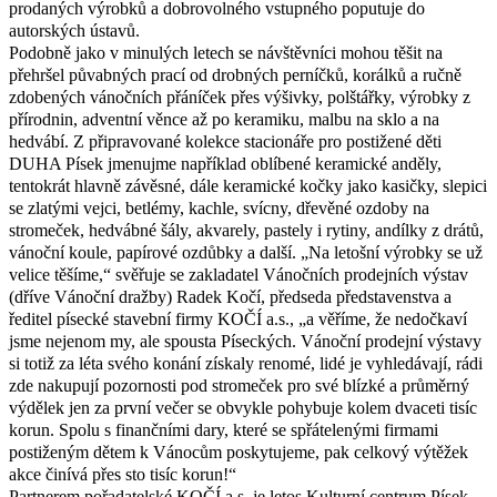
prodaných výrobků a dobrovolného vstupného poputuje do
autorských ústavů.
Podobně jako v minulých letech se návštěvníci mohou těšit na
přehršel půvabných prací od drobných perníčků, korálků a ručně
zdobených vánočních přáníček přes výšivky, polštářky, výrobky z
přírodnin, adventní věnce až po keramiku, malbu na sklo a na
hedvábí. Z připravované kolekce stacionáře pro postižené děti
DUHA Písek jmenujme například oblíbené keramické anděly,
tentokrát hlavně závěsné, dále keramické kočky jako kasičky, slepici
se zlatými vejci, betlémy, kachle, svícny, dřevěné ozdoby na
stromeček, hedvábné šály, akvarely, pastely i rytiny, andílky z drátů,
vánoční koule, papírové ozdůbky a další. „Na letošní výrobky se už
velice těšíme,“ svěřuje se zakladatel Vánočních prodejních výstav
(dříve Vánoční dražby) Radek Kočí, předseda představenstva a
ředitel písecké stavební firmy KOČÍ a.s., „a věříme, že nedočkaví
jsme nejenom my, ale spousta Píseckých. Vánoční prodejní výstavy
si totiž za léta svého konání získaly renomé, lidé je vyhledávají, rádi
zde nakupují pozornosti pod stromeček pro své blízké a průměrný
výdělek jen za první večer se obvykle pohybuje kolem dvaceti tisíc
korun. Spolu s finančními dary, které se spřátelenými firmami
postiženým dětem k Vánocům poskytujeme, pak celkový výtěžek
akce činívá přes sto tisíc korun!“
Partnerem pořadatelské KOČÍ a.s. je letos Kulturní centrum Písek,