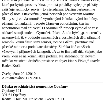
které poskytuje prostory kina, promítá pohádky, vylepuje plakáty a
zajišťuje technický servis – to vše zdarma. Dalším partnerem je
písecký hotel OtavAréna, jehož personál pod vedením Martina
Slámy stojí za vlastnoručně vyrobenými čokoládovými bonbóny,
pěnami, fontánkami… prostě úžasným pohoštěním, kterým
nepohrdnou malí ani velcí. O obsluhu při prodeji výrobků se zase
obětavě starají studenti Gymnázia Písek. A kdo bývá „partnerem“ v
nakupování, tj. v podpoře nemocných a postižených dětí, případně
seniorů? Velmi často sami senioři, rodiče s dětmi, představitelé
písecké radnice a podnikatelské sféry. Zkrátka lidé ze všech
věkových i příjmových kategorií. „A za to jim patří dík. Stejně, jako
všem, kteří se na konání akce podílejí. Na shledanou při novém
ročníku ve středu druhého prosince ve foyer kina v Písku,“ uzavírá
Radek Kočí.
Zveřejněno:
20.1.2010
Aktualizováno:
17.9.2014
Dětská psychiatrická nemocnice Opařany
Opařany 121
391 61 Opařany
Ředitel: Doc. MUDr. Michal Goetz Ph. D.