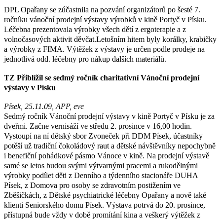
DPL Opařany se zúčastnila na pozvání organizátorů po šesté 7.
ročníku vánoční prodejní výstavy výrobků v kině Portyč v Písku.
Léčebna prezentovala výrobky všech dětí z ergoterapie a z
volnočasových aktivit děvčat.Letošním hitem byly korálky, krabičky
a výrobky z FIMA. Výtěžek z výstavy je určen podle prodeje na
jednotlivá odd. léčebny pro nákup dalších materiálů.
TZ Přiblížil se sedmý ročník charitativní Vánoční prodejní
výstavy v Písku
Písek, 25.11.09, APP, eve
Sedmý ročník Vánoční prodejní výstavy v kině Portyč v Písku je za
dveřmi. Začne vernisáží ve středu 2. prosince v 16,00 hodin.
Vystoupí na ní dětský sbor Zvoneček při DDM Písek, účastníky
potěší už tradiční čokoládový raut a dětské návštěvníky nepochybně
i benefiční pohádkové pásmo Vánoce v kině. Na prodejní výstavě
samé se letos budou svými výtvarnými pracemi a rukodělnými
výrobky podílet děti z Denního a týdenního stacionáře DUHA
Písek, z Domova pro osoby se zdravotním postižením ve
Zběšičkách, z Dětské psychiatrické léčebny Opařany a nově také
klienti Seniorského domu Písek. Výstava potrvá do 20. prosince,
přístupná bude vždy v době promítání kina a veškerý výtěžek z