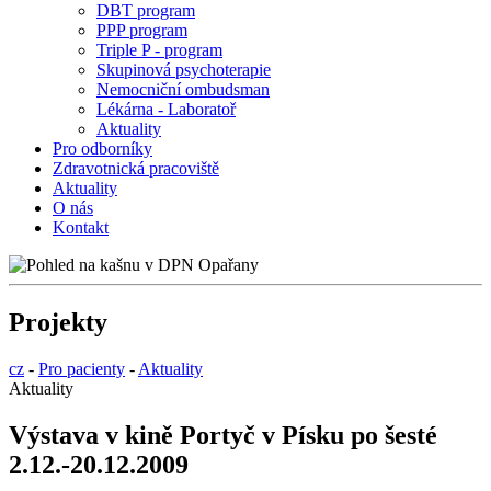
DBT program
PPP program
Triple P - program
Skupinová psychoterapie
Nemocniční ombudsman
Lékárna - Laboratoř
Aktuality
Pro odborníky
Zdravotnická pracoviště
Aktuality
O nás
Kontakt
Projekty
cz
-
Pro pacienty
-
Aktuality
Aktuality
Výstava v kině Portyč v Písku po šesté
2.12.-20.12.2009