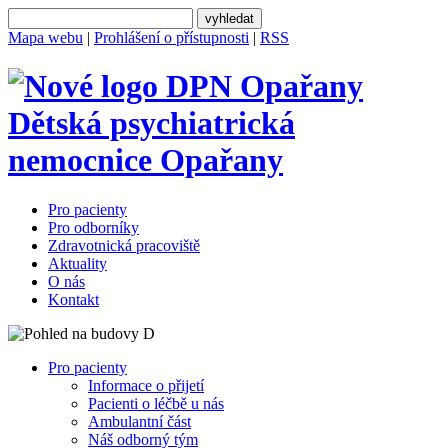
Mapa webu
|
Prohlášení o přístupnosti
|
RSS
Dětská psychiatrická
nemocnice
Opařany
Pro pacienty
Pro odborníky
Zdravotnická pracoviště
Aktuality
O nás
Kontakt
Pro pacienty
Informace o přijetí
Pacienti o léčbě u nás
Ambulantní část
Náš odborný tým