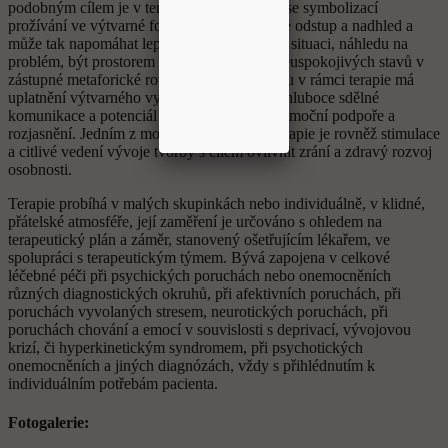
podobným cílem je v terapii zapojena práce se symbolizací
prožívání ve výtvarné formě, která umožňuje odstup a nadhled a
může tak napomáhat lepší orientaci v osobní situaci, náhledu na
problém, být prostorem pro hledání řešení neuspokojivých stavů v
zástupné metaforické rovině. Velkou hodnotu v rámci terapie má
uplatnění výtvarného vyjádření jako kanálu hluboce sdělné
komunikace a potenciál umělecké tvorby k emoční podpoře a
rozjasnění. Jedním z možných prostředků terapie je rovněž stimulace
a citlivé vedení vývoje tvorby s cílem ovlivnit zrání a zdravý rozvoj
osobnosti.
Terapie probíhá v malých skupinkách nebo individuálně, v klidné,
přátelské atmosféře, její zaměření je určováno s ohledem na
terapeutický plán a záměr, stanovený ošetřujícím lékařem, ve
spolupráci s terapeutickým týmem. Bývá zapojena v celkové
léčebné péči při psychických poruchách nebo onemocněních
různých diagnostických okruhů, při afektivních poruchách, při
poruchách vyvolaných stresem, neurotických poruchách, při
poruchách chování a emocí v souvislosti s deprivací, vývojovou
krizí, či hyperkinetickým syndromem, při psychotických
onemocněních a jiných diagnózách, vždy s přihlédnutím k
individuálním potřebám pacienta.
Fotogalerie: