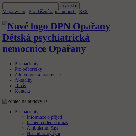
Mapa webu
|
Prohlášení o přístupnosti
|
RSS
Dětská psychiatrická
nemocnice
Opařany
Pro pacienty
Pro odborníky
Zdravotnická pracoviště
Aktuality
O nás
Kontakt
Pro pacienty
Informace o přijetí
Pacienti o léčbě u nás
Ambulantní část
Náš odborný tým