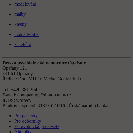
modelování
malby
kresby
užitná tvorba
z ateliéru
Dětská psychiatrická nemocnice Opařany
Opařany 121
391 61 Opařany
Ředitel: Doc. MUDr. Michal Goetz Ph. D.
Tel: +420 381 204 211
E-mail: dpnoparany@dpnoparany.cz
IDDS: wbffecv
Bankovní spojení: 3137301/0710 - Česká národní banka
Pro pacienty
Pro odborníky
Zdravotnická pracoviště
Aktuality