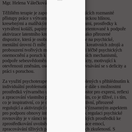
Mgr. Helena Válečková
Těžištěm terapie je zapojení technik využívajících rozmanité
přístupy práce s výtvarnými materiály (keramickou hlínou,
kresebnými a malířskými barvami a pomůckami, prostředky k
vytváření koláží, papírových plastik apod.), orientované k podpoře
aktivizace latentního kreativního potenciálu jako přirozené
dispozice, která je osobnosti vlastní, nezávisle na psychické,
mentální úrovni či míře postižení. Odkrývání kreativních zdrojů a
probouzení tvořivých možností napomáhá při léčbě psychických
onemocnění a poruch k spouštění autosanačních mechanismů,
podpoře sebeuvědomění, sebedůvěry a sebeúcty, motivující k
otevřenosti změnám, osobnímu rozvoji, vyrovnávání se s deficity a
práci s poruchou.
Za využití psychoterapeutických postupů, volených s přihlédnutím k
individuální problematice pacienta, pracujeme dále s možnostmi
prostředků výtvarného umění poskytnout prostor pro expresi, reflexi
a zpracování vlastního prožívání a pocitů, s tím, co je tíživé, i s tím,
co je inspirativní, co je odhalováno jako pozitivní, přirozeně
regulující a aktivizující dispozice osobnosti. Významným aspektem
pro podporu obnovy integrity a kompetencí k regulaci psychické
rovnováhy je v rámci terapie nosnost uměleckých prostředků ke
zprostředkování uvolnění, ventilace a sublimace emocí,
zpracovávání tíživých pocitů a traumatizujících zkušeností. S