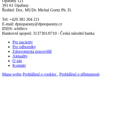
Opařany 121
391 61 Opařany
Ředitel: Doc. MUDr. Michal Goetz Ph. D.
Tel: +420 381 204 211
E-mail: dpnoparany@dpnoparany.cz
IDDS: wbffecv
Bankovní spojení: 3137301/0710 - Česká národní banka
Pro pacienty
Pro odborníky
Zdravotnická pracoviště
Aktuality
O nás
Kontakt
Mapa webu
Prohlášení o cookies
,
Prohlášení o přístupnosti