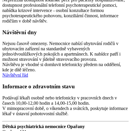
dostupnost profesionální telefonní psychoterapeutické pomoci,
nabídka krizové intervence - osobní konzultace formou
psychoterapeutického pohovoru, konziliární činnost, informace
rodičům v době návštěv.
Návštěvní dny
Nejsou časově omezeny. Nemocnice nabízí ubytování rodičů v
ubytovacím zařízení na standardně vybavených
jedno/dvoulůžkových pokojích a apartmánech. K nabídce patří i
možnost stravování v jídelně stravovacího provozu.
Návštěvu je vhodné si domluvit telefonicky předem na oddělení,
kde je dítě léčeno.
Návštěvní řád
Informace o zdravotním stavu
Podávají lékaři osobně nebo telefonicky v pracovních dnech v
časech 10,00-12,00 hodin a 14,00-15,00 hodin.
V mimopracovní době, o víkendech a svátcích, poskytuje informace
lékař v ústavní pohotovostní službě.
Dětská psychiatrická nemocnice Opařany