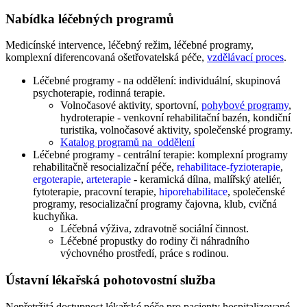
Nabídka léčebných programů
Medicínské intervence, léčebný režim, léčebné programy,
komplexní diferencovaná ošetřovatelská péče,
vzdělávací proces
.
Léčebné programy - na oddělení: individuální, skupinová
psychoterapie, rodinná terapie.
Volnočasové aktivity, sportovní,
pohybové programy
,
hydroterapie - venkovní rehabilitační bazén, kondiční
turistika, volnočasové aktivity, společenské programy.
Katalog programů na oddělení
Léčebné programy - centrální terapie: komplexní programy
rehabilitačně resocializační péče,
rehabilitace-fyzioterapie
,
ergoterapie
,
arteterapie
- keramická dílna, malířský ateliér,
fytoterapie, pracovní terapie,
hiporehabilitace
, společenské
programy, resocializační programy čajovna, klub, cvičná
kuchyňka.
Léčebná výživa, zdravotně sociální činnost.
Léčebné propustky do rodiny či náhradního
výchovného prostředí, práce s rodinou.
Ústavní lékařská pohotovostní služba
Nepřetržitá dostupnost lékařské péče pro pacienty hospitalizované,