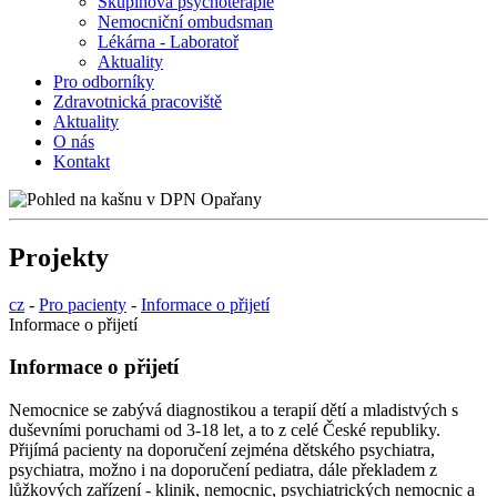
Skupinová psychoterapie
Nemocniční ombudsman
Lékárna - Laboratoř
Aktuality
Pro odborníky
Zdravotnická pracoviště
Aktuality
O nás
Kontakt
Projekty
cz
-
Pro pacienty
-
Informace o přijetí
Informace o přijetí
Informace o přijetí
Nemocnice se zabývá diagnostikou a terapií dětí a mladistvých s
duševními poruchami od 3-18 let, a to z celé České republiky.
Přijímá pacienty na doporučení zejména dětského psychiatra,
psychiatra, možno i na doporučení pediatra, dále překladem z
lůžkových zařízení - klinik, nemocnic, psychiatrických nemocnic a