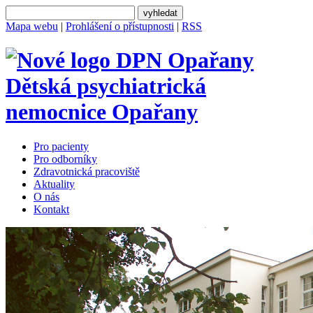
Mapa webu
|
Prohlášení o přístupnosti
|
RSS
Dětská psychiatrická
nemocnice
Opařany
Pro pacienty
Pro odborníky
Zdravotnická pracoviště
Aktuality
O nás
Kontakt