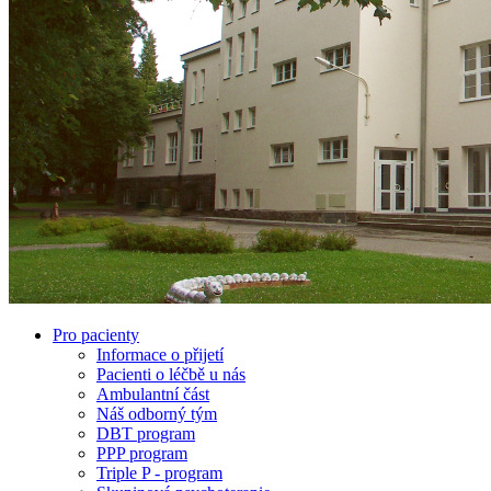
Pro pacienty
Informace o přijetí
Pacienti o léčbě u nás
Ambulantní část
Náš odborný tým
DBT program
PPP program
Triple P - program