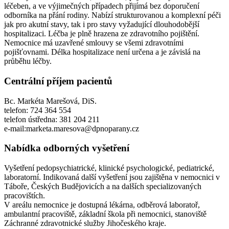
léčeben, a ve výjimečných případech přijímá bez doporučení
odborníka na přání rodiny. Nabízí strukturovanou a komplexní péči
jak pro akutní stavy, tak i pro stavy vyžadující dlouhodobější
hospitalizaci. Léčba je plně hrazena ze zdravotního pojištění.
Nemocnice má uzavřené smlouvy se všemi zdravotními
pojišťovnami. Délka hospitalizace není určena a je závislá na
průběhu léčby.
Centrální příjem pacientů
Bc. Markéta Marešová, DiS.
telefon: 724 364 554
telefon ústředna: 381 204 211
e-mail:marketa.maresova@dpnoparany.cz
Nabídka odborných vyšetření
Vyšetření pedopsychiatrické, klinické psychologické, pediatrické,
laboratorní. Indikovaná další vyšetření jsou zajištěna v nemocnici v
Táboře, Českých Budějovicích a na dalších specializovaných
pracovištích.
V areálu nemocnice je dostupná lékárna, odběrová laboratoř,
ambulantní pracoviště, základní škola při nemocnici, stanoviště
Záchranné zdravotnické služby Jihočeského kraje.