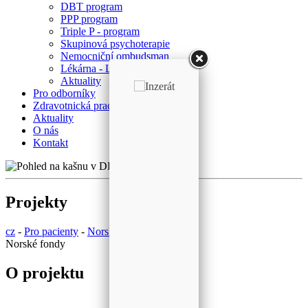
DBT program
PPP program
Triple P - program
Skupinová psychoterapie
Nemocniční ombudsman
Lékárna - Laboratoř
Aktuality
Pro odborníky
Zdravotnická pracoviště
Aktuality
O nás
Kontakt
Projekty
cz
-
Pro pacienty
-
Norské fondy
Norské fondy
O projektu