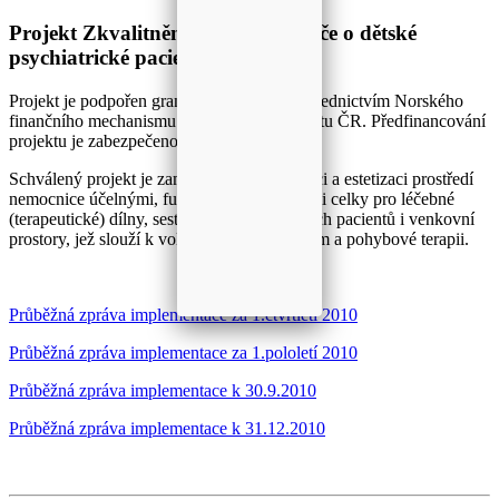
Projekt Zkvalitnění prostředí a péče o dětské
psychiatrické pacienty
Projekt je podpořen grantem z Norska prostřednictvím Norského
finančního mechanismu a ze státního rozpočtu ČR. Předfinancování
projektu je zabezpečeno MZ ČR.
Schválený projekt je zaměřen na harmonizaci a estetizaci prostředí
nemocnice účelnými, funkčními a moderními celky pro léčebné
(terapeutické) dílny, sesterny, pokoje dětských pacientů i venkovní
prostory, jež slouží k volnočasovým aktivitám a pohybové terapii.
Průběžná zpráva implementace za 1.čtvrtletí 2010
Průběžná zpráva implementace za 1.pololetí 2010
Průběžná zpráva implementace k 30.9.2010
Průběžná zpráva implementace k 31.12.2010