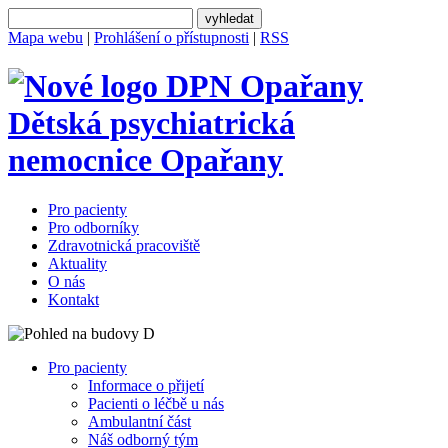
Mapa webu
|
Prohlášení o přístupnosti
|
RSS
Dětská psychiatrická
nemocnice
Opařany
Pro pacienty
Pro odborníky
Zdravotnická pracoviště
Aktuality
O nás
Kontakt
Pro pacienty
Informace o přijetí
Pacienti o léčbě u nás
Ambulantní část
Náš odborný tým