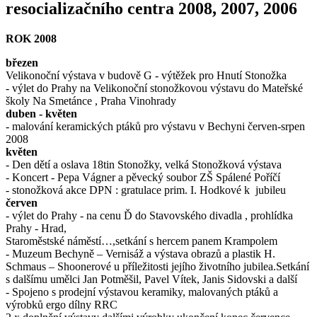
resocializačního centra 2008, 2007, 2006
ROK 2008
březen
Velikonoční výstava v budově G - výtěžek pro Hnutí Stonožka
- výlet do Prahy na Velikonoční stonožkovou výstavu do Mateřské
školy Na Smetánce , Praha Vinohrady
duben - květen
- malování keramických ptáků pro výstavu v Bechyni červen-srpen
2008
květen
- Den dětí a oslava 18tin Stonožky, velká Stonožková výstava
- Koncert - Pepa Vágner a pěvecký soubor ZŠ Spálené Poříčí
- stonožková akce DPN : gratulace prim. I. Hodkové k jubileu
červen
- výlet do Prahy - na cenu Ď do Stavovského divadla , prohlídka
Prahy - Hrad,
Staroměstské náměstí…,setkání s hercem panem Krampolem
- Muzeum Bechyně – Vernisáž a výstava obrazů a plastik H.
Schmaus – Shoonerové u příležitosti jejího životního jubilea.Setkání
s dalšímu umělci Jan Potměšil, Pavel Vítek, Janis Sidovski a další
- Spojeno s prodejní výstavou keramiky, malovaných ptáků a
výrobků ergo dílny RRC