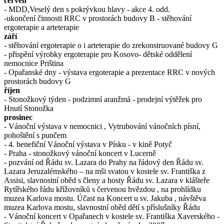
červen
- MDD,Veselý den s pokrývkou hlavy - akce 4. odd.
-ukončení činnosti RRC v prostorách budovy B - stěhování
ergoterapie a arteterapie
září
- stěhování ergoterapie o i arteterapie do zrekonstruované budovy G
- přispění výrobky ergoterapie pro Kosovo- dětské oddělení
nemocnice Priština
- Opařanské dny - výstava ergoterapie a prezentace RRC v nových
prostorách budovy G
říjen
- Stonožkový týden - podzimní aranžmá - prodejní výtěžek pro
Hnutí Stonožka
prosinec
- Vánoční výstava v nemocnici , Vytrubování vánočních písní,
pohoštění s punčem
- 4. benefiční Vánoční výstava v Písku - v kině Potyč
- Praha - stonožkový vánoční koncert v Lucerně
- pozvání od Řádu sv. Lazara do Prahy na řádový den Řádu sv.
Lazara Jeruzalémského – na mši svatou v kostele sv. Františka z
Assisi, slavnostní oběd s členy a hosty Řádu sv. Lazara v klášteře
Rytířského řádu křížovníků s červenou hvězdou , na prohlídku
muzea Karlova mostu. Účast na Koncert u sv. Jakuba , návštěva
muzea Karlova mostu, slavnostní oběd dětí s příslušníky Řádu
- Vánoční koncert v Opařanech v kostele sv. Františka Xaverského -