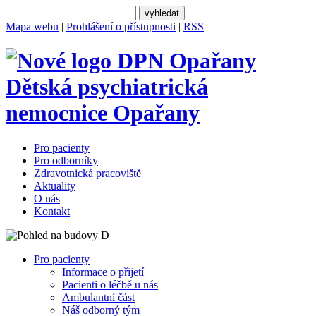
Mapa webu
|
Prohlášení o přístupnosti
|
RSS
Dětská psychiatrická
nemocnice
Opařany
Pro pacienty
Pro odborníky
Zdravotnická pracoviště
Aktuality
O nás
Kontakt
Pro pacienty
Informace o přijetí
Pacienti o léčbě u nás
Ambulantní část
Náš odborný tým