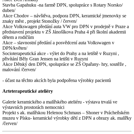
Stavba Gapahuku -na farmě DPN, spolupráce s Rotary Norsko/
duben/
Akce Chodov – návštěva, podpora DPN, keramické jmenovky se
znaky měst , projekt Stonožky / červen/
Akce Volkswagen předání auta VW pro DPN v prodejně v Praze a
představení projektu v ZŠ Jánošíkova Praha 4 při školní akademii
dětem a rodičům
Akce – slavnostní předání a posvědcení auta Volkswagen v
DPN/květen/
Socioterapeutická akce - výlet do Prahy a na letiště v Ruzyni ,
přivítání Běly Gran Jensen na letišti v Ruzyni
Akce Dětský den DPN, spolupráce se ZŠ Opařany- hry, soutěže ,
malování /červen/
- účast na těchto akcích byla podpořena výrobky pacientů
Arteterapeutické ateliéry
Galerie keramického a malířského ateliéru - výstava trvalá ve
výstavních prostorách nemocnici
Projekt s ak. malířskou Helenou Schmaus – Shoner v Prácheňském
muzeu v Písku- keramické výrobky dětí z DPN a obrazy ak. malířky
/červen/