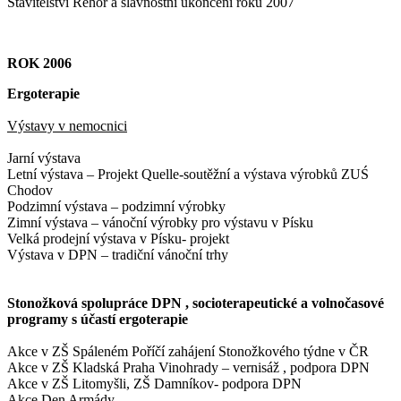
Stavitelství Řehoř a slavnostní ukončení roku 2007
ROK 2006
Ergoterapie
Výstavy v nemocnici
Jarní výstava
Letní výstava – Projekt Quelle-soutěžní a výstava výrobků ZUŚ
Chodov
Podzimní výstava – podzimní výrobky
Zimní výstava – vánoční výrobky pro výstavu v Písku
Velká prodejní výstava v Písku- projekt
Výstava v DPN – tradiční vánoční trhy
Stonožková spolupráce DPN , socioterapeutické a volnočasové
programy s účastí ergoterapie
Akce v ZŠ Spáleném Poříčí zahájení Stonožkového týdne v ČR
Akce v ZŠ Kladská Praha Vinohrady – vernisáž , podpora DPN
Akce v ZŠ Litomyšli, ZŠ Damníkov- podpora DPN
Akce Den Armády