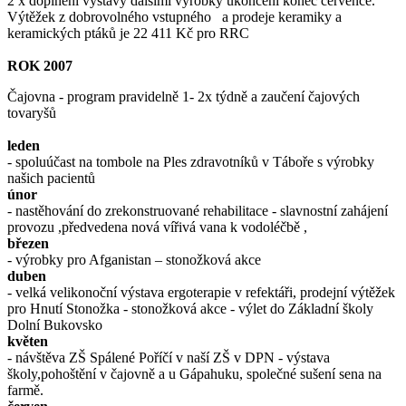
2 x doplnění výstavy dalšími výrobky ukončení konec července.
Výtěžek z dobrovolného vstupného a prodeje keramiky a
keramických ptáků je 22 411 Kč pro RRC
ROK 2007
Čajovna - program pravidelně 1- 2x týdně a zaučení čajových
tovaryšů
leden
- spoluúčast na tombole na Ples zdravotníků v Táboře s výrobky
našich pacientů
únor
- nastěhování do zrekonstruované rehabilitace - slavnostní zahájení
provozu ,předvedena nová vířivá vana k vodoléčbě ,
březen
- výrobky pro Afganistan – stonožková akce
duben
- velká velikonoční výstava ergoterapie v refektáři, prodejní výtěžek
pro Hnutí Stonožka - stonožková akce - výlet do Základní školy
Dolní Bukovsko
květen
- návštěva ZŠ Spálené Poříčí v naší ZŠ v DPN - výstava
školy,pohoštění v čajovně a u Gápahuku, společné sušení sena na
farmě.