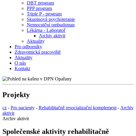
DBT program
PPP program
Triple P - program
Skupinová psychoterapie
Nemocniční ombudsman
Lékárna - Laboratoř
Archiv aktivit
Aktuality
Pro odborníky
Zdravotnická pracoviště
Aktuality
O nás
Kontakt
Projekty
cz
-
Pro pacienty
-
Rehabilitačně resocializační komplement
-
Archiv
aktivit
Archiv aktivit
Společenské aktivity rehabilitačně