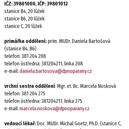
IČZ: 39801000, IČP: 39801012
stanice B4, 20 lůžek
stanice B6, 20 lůžek
stanice C, 20 lůžek
primářka oddělení:
prim. MUDr. Daniela Bartošová
(stanice B4, B6)
telefon: 381 204 208
telefon ústředna: 381204211, linka 208
e-mail:
daniela.bartosova@dpnoparany.cz
vrchní sestra oddělení
: Mgr. et. Bc. Marcela Nosková
telefon: 381 204 275
telefon ústředna: 381204211, linka 275
e-mail:
marcela.noskova@dpnoparany.cz
vedoucí lékař:
Doc. MUDr. Michal Goetz, Ph.D. (stanice C,