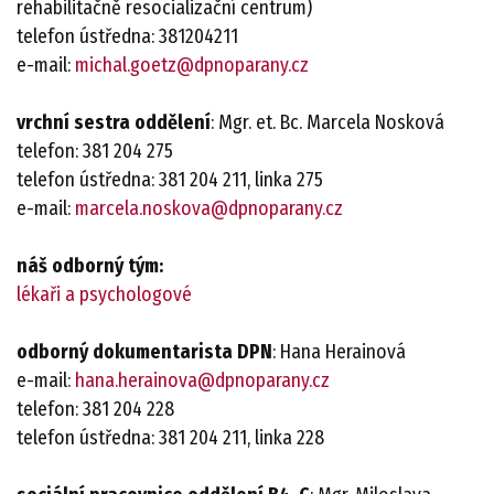
rehabilitačně resocializační centrum)
telefon ústředna: 381204211
e-mail:
michal.goetz@dpnoparany.cz
vrchní sestra oddělení
: Mgr. et. Bc. Marcela Nosková
telefon: 381 204 275
telefon ústředna: 381 204 211, linka 275
e-mail:
marcela.noskova@dpnoparany.cz
náš odborný tým:
lékaři a psychologové
odborný dokumentarista DPN
: Hana Herainová
e-mail:
hana.herainova@dpnoparany.cz
telefon: 381 204 228
telefon ústředna: 381 204 211, linka 228