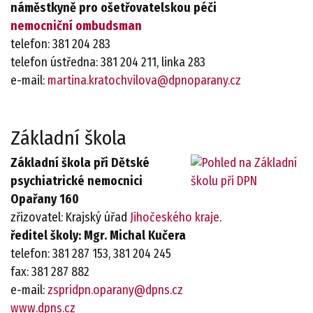
náměstkyně pro ošetřovatelskou péči
nemocniční ombudsman
telefon: 381 204 283
telefon ústředna: 381 204 211, linka 283
e-mail:
martina.kratochvilova@dpnoparany.cz
Základní škola
Základní škola při Dětské
psychiatrické nemocnici
Opařany 160
zřizovatel: Krajský úřad
Jihočeského kraje
.
ředitel školy:
Mgr. Michal Kučera
telefon: 381 287 153, 381 204 245
fax: 381 287 882
e-mail:
zspridpn.oparany@dpns.cz
www.dpns.cz