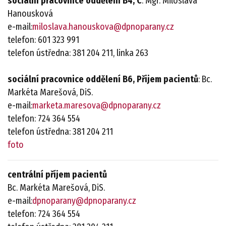
sociální pracovnice oddělení
B4, C
: Mgr. Miloslava
Hanousková
e-mail:
miloslava.hanouskova@dpnoparany.cz
telefon: 601 323 991
telefon ústředna: 381 204 211, linka 263
sociální pracovnice oddělení
B6, Přijem pacientů
: Bc.
Markéta Marešová, DiS.
e-mail:
marketa.maresova@dpnoparany.cz
telefon: 724 364 554
telefon ústředna: 381 204 211
foto
centrální příjem pacientů
Bc. Markéta Marešová, DiS.
e-mail:
dpnoparany@dpnoparany.cz
telefon: 724 364 554