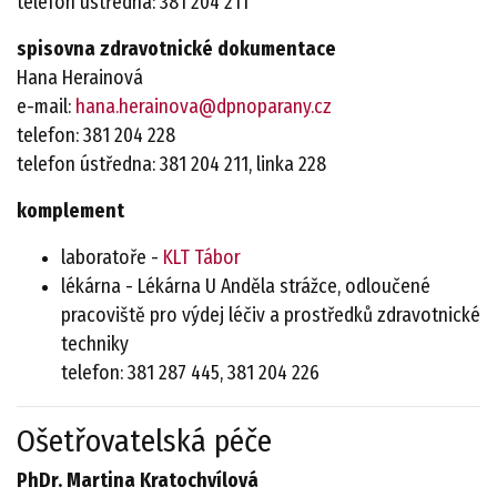
telefon ústředna: 381 204 211
spisovna zdravotnické dokumentace
Hana Herainová
e-mail:
hana.herainova@dpnoparany.cz
telefon: 381 204 228
telefon ústředna: 381 204 211, linka 228
komplement
laboratoře -
KLT Tábor
lékárna - Lékárna U Anděla strážce, odloučené
pracoviště pro výdej léčiv a prostředků zdravotnické
techniky
telefon: 381 287 445, 381 204 226
Ošetřovatelská péče
PhDr. Martina Kratochvílová