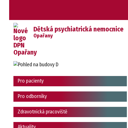
Dětská psychiatrická nemocnice
Opařany
Pro pacienty
Pro odborníky
Zdravotnická pracoviště
Aktuality