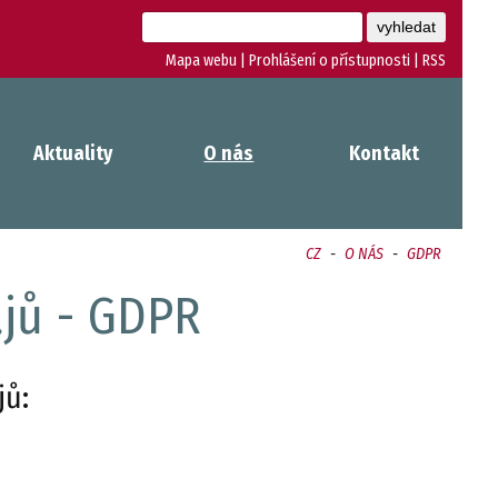
Mapa webu
|
Prohlášení o přístupnosti
|
RSS
Aktuality
O nás
Kontakt
CZ
-
O NÁS
-
GDPR
jů - GDPR
jů: