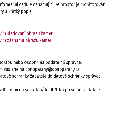
formační cedule oznamující, že prostor je monitorován
y a krátký popis.
tvím sledování obrazu kamer
tvím záznamu obrazu kamer
oštou nebo osobně na podatelně správce.
sem zaslané na dpnoparany@dpnoparany.cz,
ové schránky žadatele do datové schránky správce
5:00 hodin na sekretariátu DPN. Na požádání žadatele