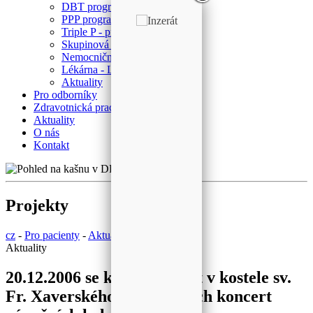
DBT program
PPP program
Triple P - program
Skupinová psychoterapie
Nemocniční ombudsman
Lékárna - Laboratoř
Aktuality
Pro odborníky
Zdravotnická pracoviště
Aktuality
O nás
Kontakt
Projekty
cz
-
Pro pacienty
-
Aktuality
Aktuality
20.12.2006 se konal koncert v kostele sv.
Fr. Xaverského v Opařanech koncert