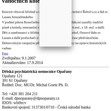
vánočních koled a písní .
Koncert věnoval léčebně a regionu pan Řehoř – Stavitelství Řehoř s.r.o a řád sv.
Lazara Jeruzalémského.
V podání pátera Konečného a prof.. Vernera se svou žákyní zazněly tradiční
písně a koledy, renesanční skladby , skladby z pol. 14.stol., z 18. stol. a další.
Děti a zaměstnanci z léčebny, hosté ze Stavitelství Řehoř, členové řádu sv.
Lazara a další posluchači si užili krásné atmosféry v čase předvánočním.
Dobrovolným vstupným přispěli posluchači do sbírky na opravu historických
varhan.
Foto
Zveřejněno:
9.1.2007
Aktualizováno:
17.9.2014
Dětská psychiatrická nemocnice Opařany
Opařany 121
391 61 Opařany
Ředitel: Doc. MUDr. Michal Goetz Ph. D.
Tel: +420 381 204 211
E-mail: dpnoparany@dpnoparany.cz
IDDS: wbffecv
Bankovní spojení: 3137301/0710 - Česká národní banka