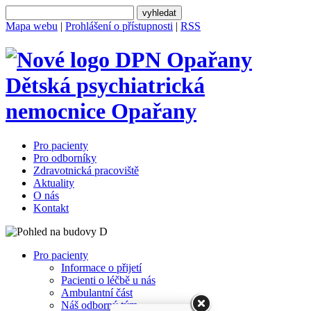
Mapa webu
|
Prohlášení o přístupnosti
|
RSS
Dětská psychiatrická
nemocnice
Opařany
Pro pacienty
Pro odborníky
Zdravotnická pracoviště
Aktuality
O nás
Kontakt
Pro pacienty
Informace o přijetí
Pacienti o léčbě u nás
Ambulantní část
Náš odborný tým