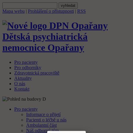
Mapa webu
|
Prohlášení o přístupnosti
|
RSS
Dětská psychiatrická
nemocnice
Opařany
Pro pacienty
Pro odborníky
Zdravotnická pracoviště
Aktuality
O nás
Kontakt
Pro pacienty
Informace o přijetí
Pacienti o léčbě u nás
Ambulantní část
Náš odborný tým