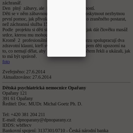
záchranář.
Den plný zábavy, ale i praktických dovedností.
Děti se v něm zábavnou formou učily , jak poskytnout nezbytnou
první pomoc, jak přivolat záchranku a jak se o zraněného postarat,
než záchranná služba 155 přijede.
Podle projektu si děti si prakticky vyzkouší, jak dát člověku masáž
srdce, kterou mu mohou zachránit život.
Kromě 2 profesionálních zdravotníků na kurzu spolupracují dva
zdravotní klauni, kteří svým legračním přístupem děti upozorní na
to, co nemají dělat, aby pak profesionálové dětem řekli a ukázali, jak
to má být správně.
foto
Zveřejněno:
27.6.2014
Aktualizováno:
27.6.2014
Dětská psychiatrická nemocnice Opařany
Opařany 121
391 61 Opařany
Ředitel: Doc. MUDr. Michal Goetz Ph. D.
Tel: +420 381 204 211
E-mail: dpnoparany@dpnoparany.cz
IDDS: wbffecv
Bankovní spojení: 3137301/0710 - Česká národní banka