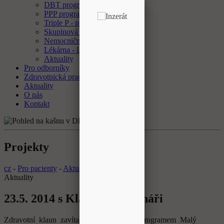
DBT program
PPP program
Triple P - program
Skupinová psychoterapie
Nemocniční ombudsman
Lékárna - Laboratoř
Aktuality
Pro odborníky
Zdravotnická pracoviště
Aktuality
O nás
Kontakt
Projekty
cz
-
Pro pacienty
-
Aktuality
Aktuality
23.5. 2014 s Klauny záchranáři
Zdravotní klaun zavítal do nemocnice s programem Malý