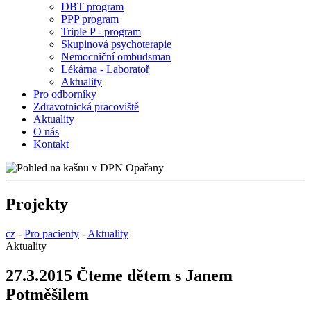
DBT program
PPP program
Triple P - program
Skupinová psychoterapie
Nemocniční ombudsman
Lékárna - Laboratoř
Aktuality
Pro odborníky
Zdravotnická pracoviště
Aktuality
O nás
Kontakt
Projekty
cz
-
Pro pacienty
-
Aktuality
Aktuality
27.3.2015 Čteme dětem s Janem
Potměšilem