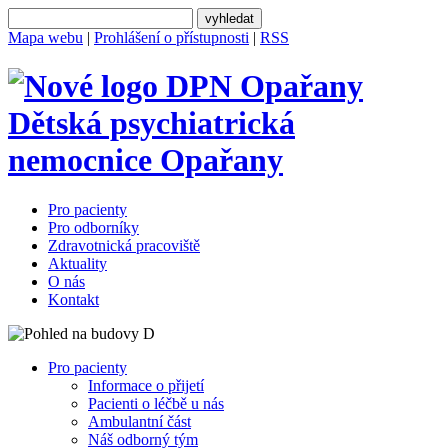
Mapa webu
|
Prohlášení o přístupnosti
|
RSS
Dětská psychiatrická
nemocnice
Opařany
Pro pacienty
Pro odborníky
Zdravotnická pracoviště
Aktuality
O nás
Kontakt
Pro pacienty
Informace o přijetí
Pacienti o léčbě u nás
Ambulantní část
Náš odborný tým