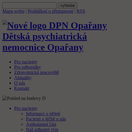
Mapa webu
|
Prohlášení o přístupnosti
|
RSS
Dětská psychiatrická
nemocnice
Opařany
Pro pacienty
Pro odborníky
Zdravotnická pracoviště
Aktuality
O nás
Kontakt
Pro pacienty
Informace o přijetí
Pacienti o léčbě u nás
Ambulantní část
Náš odborný tým