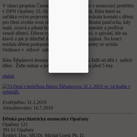
V rámci projektu Čteme s přáteli ddětem etem v nemocnici proběhlo
v DPN Opařany 33. čtení s Bárou Štěpánovou. Bára hned na
začátku svým projevem a bezprostředností navázala kontakt s dětmi,
pro čtení zvolila svou oblíbenou knihu Pipi Dlouhá punčocha, kdy
malá, zrzavá a pihatá holka může mít také kamarády a prožívat
veselé dětství. Dětem vyprávěla o svém dětství, o zpívání, hře na
klavír a jak je důležité dělat to, co nás baví a zajímá. Na konci
rozdala dětem podepsanou fotografii vrchní sestry ze seriálu
Ordinace v růžové zahradě Babety Trefné.
Bára Štěpánová dostala dárkem repasovanou židli od dětí z našich
dílen. Židle miluje a jednu už si u nás koupila před 5 lety.
plakát
Zveřejněno:
31.1.2019
Aktualizováno:
16.7.2019
Dětská psychiatrická nemocnice Opařany
Opařany 121
391 61 Opařany
Ředitel: Doc. MUDr. Michal Goetz Ph. D.