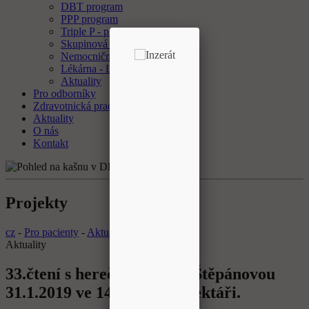
DBT program
PPP program
Triple P - program
Skupinová psychoterapie
Nemocniční ombudsman
Lékárna - Laboratoř
Aktuality
Pro odborníky
Zdravotnická pracoviště
Aktuality
O nás
Kontakt
Projekty
cz
-
Pro pacienty
-
Aktuality
Aktuality
33.čtení s herečkou Bárou Štěpánovou
31.1.2019 ve 14 hodin v refektáři.