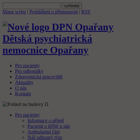
Mapa webu
|
Prohlášení o přístupnosti
|
RSS
Dětská psychiatrická
nemocnice
Opařany
Pro pacienty
Pro odborníky
Zdravotnická pracoviště
Aktuality
O nás
Kontakt
Pro pacienty
Informace o přijetí
Pacienti o léčbě u nás
Ambulantní část
Náš odborný tým