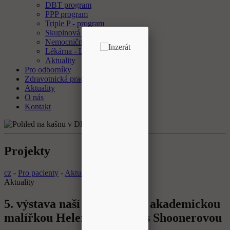
DBT program
PPP program
Triple P - program
Skupinová psychoterapie
Nemocniční ombudsman
Lékárna - Laboratoř
Aktuality
Pro odborníky
Zdravotnická pracoviště
Aktuality
O nás
Kontakt
Projekty
cz
-
Pro pacienty
-
Aktuality
Aktuality
5. výstava naší nemocnice s akademickou
malířkou Helenou Schmaus Shoonerovou