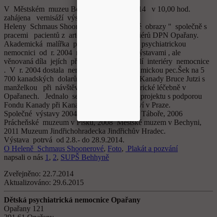
V Městském muzeu Bechyně bude 2.8.2014 v 10,00 hod.
zahájena vernisáží výstava
Heleny Schmaus Shoonerové "Porcelánové obrazy " společně s
pracemi pacientů z arteterapeutických ateliérů DPN Opařany.
Akademická malířka podporuje Dětskou psychiatrickou
nemocnici od r. 2004 nejen společnými výstavami , ale
věnovaná díla jejích přátel postupně krášlí interiéry nemocnice
. V r. 2004 dostala nemocnice darem keramickou pec.Šek na 5
700 kanadských dolarů předal velvyslanec Kanady Bruce Jutzi s
manželkou při návštěvě v Dětské psychiatrické léčebně v
Opařanech. Jednalo se o finanční podporu projektu s podporou
Fondu Kanady při Kanadském velvyslanectví v Praze.
Společné výstavy 2004 Husitské muzem v Táboře, 2006
Prácheňské muzeum v Písku, 2008 Městské muzem v Bechyni,
2011 Muzeum Jindřichohradecka Jindřichův Hradec.
Výstava potrvá od 2.8.- do 28.9.2014.
O Heleně Schmaus Shoonerové
,
Foto
,
Plakát a pozvání
napsali o nás
1
,
2
,
SUPŠ Behhyně
Zveřejněno:
22.7.2014
Aktualizováno:
29.6.2015
Dětská psychiatrická nemocnice Opařany
Opařany 121