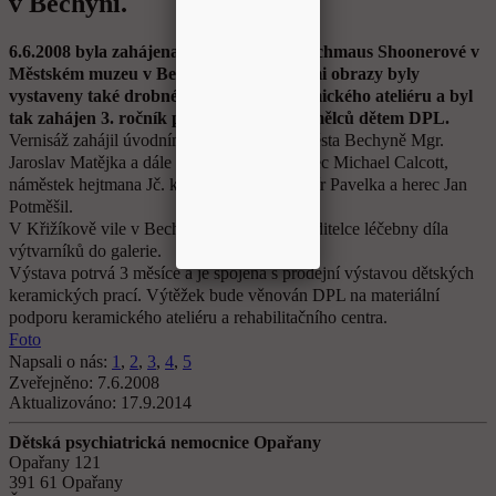
v Bechyni.
6.6.2008 byla zahájena Výstava Heleny Schmaus Shoonerové v
Městském muzeu v Bechyni. Spolu s jejími obrazy byly
vystaveny také drobné práce dětí z keramického ateliéru a byl
tak zahájen 3. ročník projektu Galerie umělců dětem DPL.
Vernisáž zahájil úvodním slovem starosta města Bechyně Mgr.
Jaroslav Matějka a dále kanadský velvyslanec Michael Calcott,
náměstek hejtmana Jč. kraje MUDr. Vladimír Pavelka a herec Jan
Potměšil.
V Křižíkově vile v Bechyni byla předána ředitelce léčebny díla
výtvarníků do galerie.
Výstava potrvá 3 měsíce a je spojena s prodejní výstavou dětských
keramických prací. Výtěžek bude věnován DPL na materiální
podporu keramického ateliéru a rehabilitačního centra.
Foto
Napsali o nás:
1
,
2
,
3
,
4
,
5
Zveřejněno:
7.6.2008
Aktualizováno:
17.9.2014
Dětská psychiatrická nemocnice Opařany
Opařany 121
391 61 Opařany