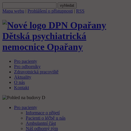
Mapa webu
|
Prohlášení o přístupnosti
|
RSS
Dětská psychiatrická
nemocnice
Opařany
Pro pacienty
Pro odborníky
Zdravotnická pracoviště
Aktuality
O nás
Kontakt
Pro pacienty
Informace o přijetí
Pacienti o léčbě u nás
Ambulantní část
Náš odborný tým