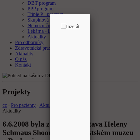
DBT program
PPP program
Triple P - program
Skupinová psychoterapie
Nemocniční ombudsman
Lékárna - Laboratoř
Aktuality
Pro odborníky
Zdravotnická pracoviště
Aktuality
O nás
Kontakt
Projekty
cz
-
Pro pacienty
-
Aktuality
Aktuality
6.6.2008 byla zahájena Výstava Heleny
Schmaus Shoonerové v Městském muzeu