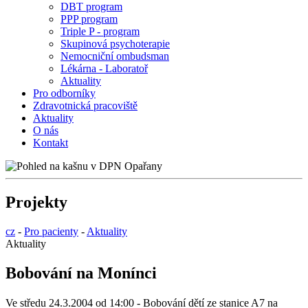
DBT program
PPP program
Triple P - program
Skupinová psychoterapie
Nemocniční ombudsman
Lékárna - Laboratoř
Aktuality
Pro odborníky
Zdravotnická pracoviště
Aktuality
O nás
Kontakt
Projekty
cz
-
Pro pacienty
-
Aktuality
Aktuality
Bobování na Monínci
Ve středu 24.3.2004 od 14:00 - Bobování dětí ze stanice A7 na