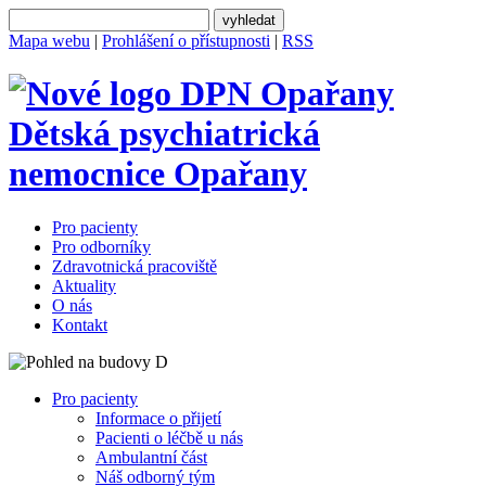
Mapa webu
|
Prohlášení o přístupnosti
|
RSS
Dětská psychiatrická
nemocnice
Opařany
Pro pacienty
Pro odborníky
Zdravotnická pracoviště
Aktuality
O nás
Kontakt
Pro pacienty
Informace o přijetí
Pacienti o léčbě u nás
Ambulantní část
Náš odborný tým