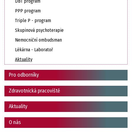
DBT program
PPP program
Triple P - program
Skupinová psychoterapie
Nemocniční ombudsman
Lékárna - Laboratoř
Aktuality
Pro odborníky
Zdravotnická pracoviště
Aktuality
O nás