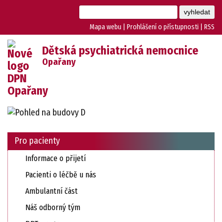
Mapa webu
|
Prohlášení o přístupnosti
|
RSS
Dětská psychiatrická nemocnice
Opařany
Pro pacienty
Informace o přijetí
Pacienti o léčbě u nás
Ambulantní část
Náš odborný tým