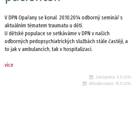
V DPN Opařany se konal 20.10.2014 odborný seminář s
aktuálním tématem traumatu u dětí.
U dětské populace se setkáváme v DPN v našich
odborných pedopsychiatrických službách stále častěji, a
to jak v ambulancích, tak v hospitalizaci.
více
Zveřejněno:
6.11.2014
Aktualizováno:
10.11.2014